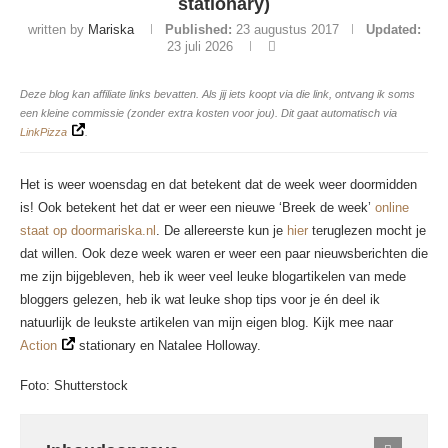
stationary)
written by
Mariska
Published:
23 augustus 2017
Updated:
23 juli 2026
Deze blog kan affiliate links bevatten. Als jij iets koopt via die link, ontvang ik soms
een kleine commissie (zonder extra kosten voor jou). Dit gaat automatisch via
LinkPizza
.
Het is weer woensdag en dat betekent dat de week weer doormidden
is! Ook betekent het dat er weer een nieuwe ‘Breek de week’
online
staat op doormariska.nl
. De allereerste kun je
hier
teruglezen mocht je
dat willen. Ook deze week waren er weer een paar nieuwsberichten die
me zijn bijgebleven, heb ik weer veel leuke blogartikelen van mede
bloggers gelezen, heb ik wat leuke shop tips voor je én deel ik
natuurlijk de leukste artikelen van mijn eigen blog. Kijk mee naar
Action
stationary en Natalee Holloway.
Foto: Shutterstock