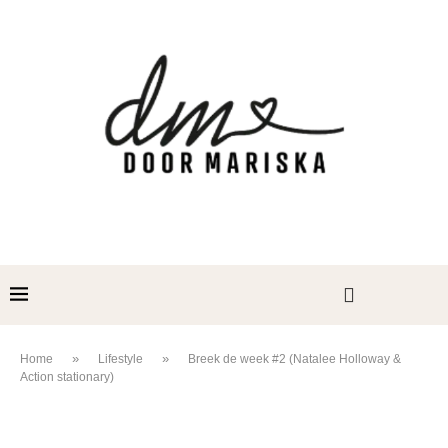
»
»
Home
Lifestyle
Breek de week #2 (Natalee Holloway &
Action stationary)