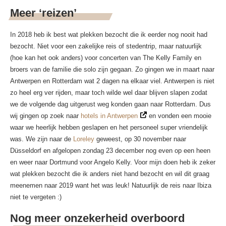
Meer ‘reizen’
In 2018 heb ik best wat plekken bezocht die ik eerder nog nooit had
bezocht. Niet voor een zakelijke reis of stedentrip, maar natuurlijk
(hoe kan het ook anders) voor concerten van The Kelly Family en
broers van de familie die solo zijn gegaan. Zo gingen we in maart naar
Antwerpen en Rotterdam wat 2 dagen na elkaar viel. Antwerpen is niet
zo heel erg ver rijden, maar toch wilde wel daar blijven slapen zodat
we de volgende dag uitgerust weg konden gaan naar Rotterdam. Dus
wij gingen op zoek naar
hotels in Antwerpen
en vonden een mooie
waar we heerlijk hebben geslapen en het personeel super vriendelijk
was. We zijn naar de
Loreley
geweest, op 30 november naar
Düsseldorf en afgelopen zondag 23 december nog even op een heen
en weer naar Dortmund voor Angelo Kelly. Voor mijn doen heb ik zeker
wat plekken bezocht die ik anders niet hand bezocht en wil dit graag
meenemen naar 2019 want het was leuk! Natuurlijk de reis naar Ibiza
niet te vergeten :)
Nog meer onzekerheid overboord