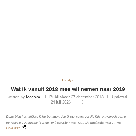
Lifestyle
Wat ik vanuit 2018 mee wil nemen naar 2019
written by
Mariska
Published:
27 december 2018
Updated:
24 juli 2026
Deze blog kan affiliate links bevatten. Als jij iets koopt via die link, ontvang ik soms
een kleine commissie (zonder extra kosten voor jou). Dit gaat automatisch via
LinkPizza
.