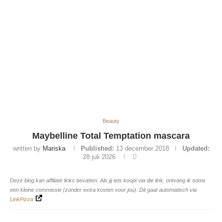
Beauty
Maybelline Total Temptation mascara
written by
Mariska
Published:
13 december 2018
Updated:
28 juli 2026
Deze blog kan affiliate links bevatten. Als jij iets koopt via die link, ontvang ik soms
een kleine commissie (zonder extra kosten voor jou). Dit gaat automatisch via
LinkPizza
.