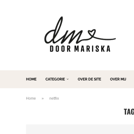
HOME
CATEGORIE
OVER DE SITE
OVER MIJ
»
Home
netflix
TA