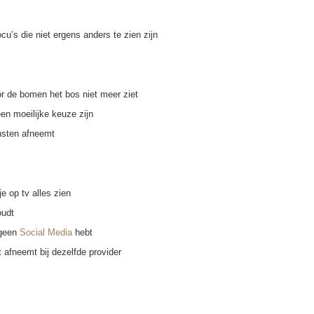
u’s die niet ergens anders te zien zijn
or de bomen het bos niet meer ziet
een moeilijke keuze zijn
nsten afneemt
je op tv alles zien
oudt
 geen
Social Media
hebt
et afneemt bij dezelfde provider