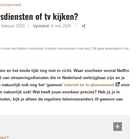
ntertainment
sdiensten of tv kijken?
 februari 2023
Updated:
6 mei 2025
ang ik soms een kleine commissie (zonder extra kosten voor jou). Dit gaat automatisch via
n en het einde lijkt nog niet in zicht. Waar voorheen vooral Netflix
l van streamingsdiensten die in Nederland verkrijgbaar zijn en je
 natuurlijk ook nog het ‘gewone’
internet en tv abonnement
voor
n natuurlijk ook! Wat heeft jouw voorkeur precies? Heb jij je tv
ten, kijk je alleen de reguliere televisiezenders óf gewoon van
sten?