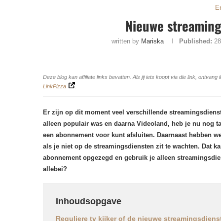
E
Nieuwe streaming
written by
Mariska
Published:
28
Deze blog kan affiliate links bevatten. Als jij iets koopt via die link, ontv
LinkPizza
.
Er zijn op dit moment veel verschillende streamingsdienste
alleen populair was en daarna Videoland, heb je nu nog ta
een abonnement voor kunt afsluiten. Daarnaast hebben we
als je niet op de streamingsdiensten zit te wachten. Dat ka
abonnement opgezegd en gebruik je alleen streamingsdiens
allebei?
Inhoudsopgave
Reguliere tv kijker of de nieuwe streamingsdien