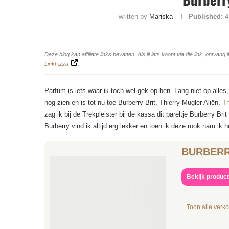
written by
Mariska
Published:
4
Deze blog kan affiliate links bevatten. Als jij iets koopt via die link, ontv
LinkPizza
.
Parfum is iets waar ik toch wel gek op ben. Lang niet op alles
nog zien en is tot nu toe Burberry Brit, Thierry Mugler Aliën,
Th
zag ik bij de Trekpleister bij de kassa dit pareltje Burberry B
Burberry vind ik altijd erg lekker en toen ik deze rook nam ik
BURBERRY
Bekijk produc
Toon alle verk