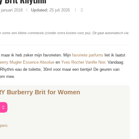
 januari 2018
Updated:
25 juli 2026
ang ik soms een kleine commissie (zonder extra kosten voor jou). Dit gaat automatisch via
, maar ik heb zeker mijn favorieten. Mijn
favoriete parfums
liet ik laatst
ierry Mugler Essence Absolue
en
Yves Rocher Vanille Noir
. Vandaag
rit Rhythm eau de toilette, 30ml voor maar een tientje! De geuren van
 hem mee.
 Burberry Brit for Women
t

opers