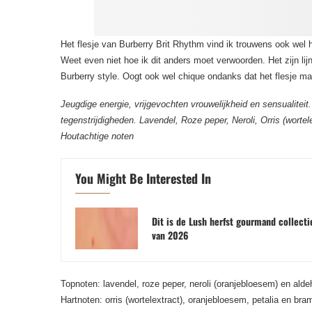
Het flesje van Burberry Brit Rhythm vind ik trouwens ook wel h
Weet even niet hoe ik dit anders moet verwoorden. Het zijn lij
Burberry style. Oogt ook wel chique ondanks dat het flesje ma
Jeugdige energie, vrijgevochten vrouwelijkheid en sensualitei
tegenstrijdigheden. Lavendel, Roze peper, Neroli, Orris (worte
Houtachtige noten
You Might Be Interested In
Dit is de Lush herfst gourmand collecti
van 2026
Topnoten: lavendel, roze peper, neroli (oranjebloesem) en ald
Hartnoten: orris (wortelextract), oranjebloesem, petalia en br