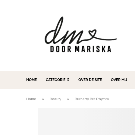
HOME
CATEGORIE
OVER DE SITE
OVER MIJ
»
»
Home
Beauty
Burberry Brit Rhythm