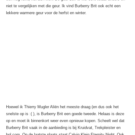
niet te vergelijken met die geur. Ik vind Burberry Brit ook echt een
lekkere warmere geur voor de herfst en winter.
Hoewel ik Thierry Mugler Aliën het meeste draag (en dus ook het
snelste op is :( ), is Burberry Brit een goede tweede. Helaas is deze
op en moet ik binnenkort weer even opnieuw kopen. Scheelt wel dat
Burberry Brit vaak in de aanbieding is bij Kruidvat, Trekpleister en
bol.com. Op de laatste plaats staat Calvin Klein Eternity Night. Ook