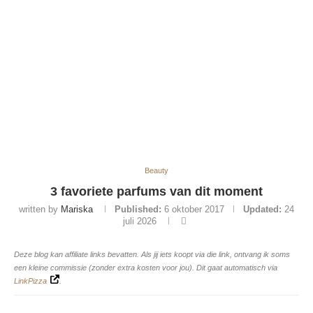
Beauty
3 favoriete parfums van dit moment
written by
Mariska
Published:
6 oktober 2017
Updated:
24
juli 2026
Deze blog kan affiliate links bevatten. Als jij iets koopt via die link, ontvang ik soms
een kleine commissie (zonder extra kosten voor jou). Dit gaat automatisch via
LinkPizza
.