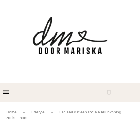
»
»
Home
Lifestyle
Het leed dat een sociale huurwoning
zoeken heet