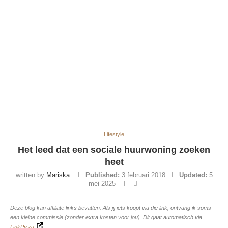
Lifestyle
Het leed dat een sociale huurwoning zoeken
heet
written by
Mariska
Published:
3 februari 2018
Updated:
5
mei 2025
Deze blog kan affiliate links bevatten. Als jij iets koopt via die link, ontvang ik soms
een kleine commissie (zonder extra kosten voor jou). Dit gaat automatisch via
LinkPizza
.