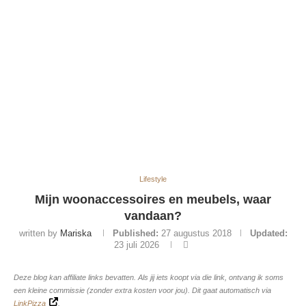
Lifestyle
Mijn woonaccessoires en meubels, waar
vandaan?
written by
Mariska
Published:
27 augustus 2018
Updated:
23 juli 2026
Deze blog kan affiliate links bevatten. Als jij iets koopt via die link, ontvang ik soms
een kleine commissie (zonder extra kosten voor jou). Dit gaat automatisch via
LinkPizza
.