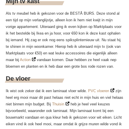
Mijn tv kast
Als tv meubel heb ik gekozen voor de BESTÅ BURS. Deze stond al
een tijd op mijn verlanglijstje, alleen kon ik hem niet kwijt in mijn
vorige appartement. Uiteraard ging ik even kijken op Marktplaats voor
ik het bestelde bij Ikea en ja hoor, voor €60 kon ik deze kast ophalen
bij iemand. Hij zag er ook nog eens spiksplinternieuw uit. Nu staat hij
te shinen in mijn woonkamer. Hierop heb ik uiteraard mijn tv (ook van
Marktplaats voor €50) en wat leuke accessoires die eigenlijk alleen
maar bij
Action
vandaan komen. Daar hebben ze heel vaak nep
bloemen en planten en ik heb daar een grote bos rode rozen van.
De vloer
Ik wist ook zeker dat ik een laminaat vloer wilde.
PVC vloeren
zijn
heel erg mooi maar dit past helaas niet echt in mijn huis en viel helaas
niet binnen mijn budget. Bij
Thuisin
heb je heel veel keuzes
bijvoorbeeld, waaronder ook laminaat. Mijn laminaat komt bij een
bouwmarkt vandaan en qua kleur heb ik gekozen voor wit eiken. Licht
eiken vind ik ook heel mooi, maar omdat ik grijze muren wilde vond ik