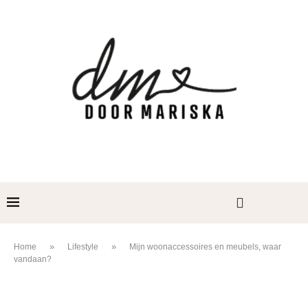
»
»
Home
Lifestyle
Mijn woonaccessoires en meubels, waar
vandaan?