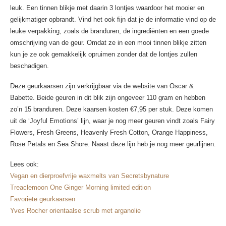
leuk. Een tinnen blikje met daarin 3 lontjes waardoor het mooier en
gelijkmatiger opbrandt. Vind het ook fijn dat je de informatie vind op de
leuke verpakking, zoals de branduren, de ingrediënten en een goede
omschrijving van de geur. Omdat ze in een mooi tinnen blikje zitten
kun je ze ook gemakkelijk opruimen zonder dat de lontjes zullen
beschadigen.
Deze geurkaarsen zijn verkrijgbaar via de website van Oscar &
Babette. Beide geuren in dit blik zijn ongeveer 110 gram en hebben
zo’n 15 branduren. Deze kaarsen kosten €7,95 per stuk. Deze komen
uit de ‘Joyful Emotions’ lijn, waar je nog meer geuren vindt zoals Fairy
Flowers, Fresh Greens, Heavenly Fresh Cotton, Orange Happiness,
Rose Petals en Sea Shore. Naast deze lijn heb je nog meer geurlijnen.
Lees ook:
Vegan en dierproefvrije waxmelts van Secretsbynature
Treaclemoon One Ginger Morning limited edition
Favoriete geurkaarsen
Yves Rocher orientaalse scrub met arganolie