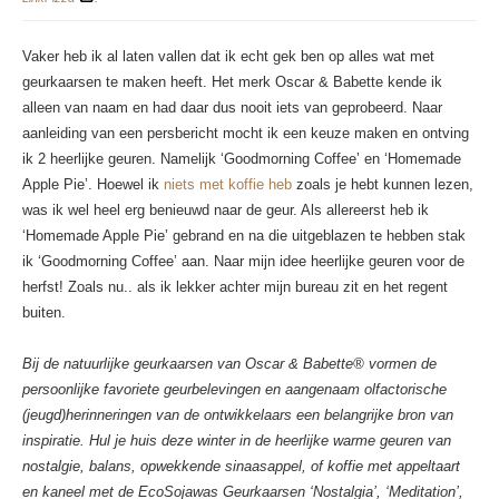
Vaker heb ik al laten vallen dat ik echt gek ben op alles wat met
geurkaarsen te maken heeft. Het merk Oscar & Babette kende ik
alleen van naam en had daar dus nooit iets van geprobeerd. Naar
aanleiding van een persbericht mocht ik een keuze maken en ontving
ik 2 heerlijke geuren. Namelijk ‘Goodmorning Coffee’ en ‘Homemade
Apple Pie’. Hoewel ik
niets met koffie heb
zoals je hebt kunnen lezen,
was ik wel heel erg benieuwd naar de geur. Als allereerst heb ik
‘Homemade Apple Pie’ gebrand en na die uitgeblazen te hebben stak
ik ‘Goodmorning Coffee’ aan. Naar mijn idee heerlijke geuren voor de
herfst! Zoals nu.. als ik lekker achter mijn bureau zit en het regent
buiten.
Bij de natuurlijke geurkaarsen van Oscar & Babette® vormen de
persoonlijke favoriete geurbelevingen en aangenaam olfactorische
(jeugd)herinneringen van de ontwikkelaars een belangrijke bron van
inspiratie. Hul je huis deze winter in de heerlijke warme geuren van
nostalgie, balans, opwekkende sinaasappel, of koffie met appeltaart
en kaneel met de EcoSojawas Geurkaarsen ‘Nostalgia’, ‘Meditation’,