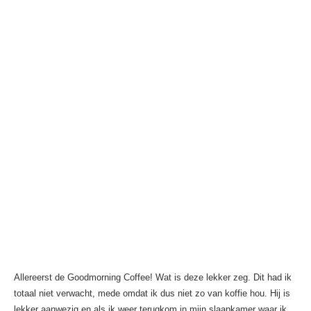
Allereerst de Goodmorning Coffee! Wat is deze lekker zeg. Dit had ik
totaal niet verwacht, mede omdat ik dus niet zo van koffie hou. Hij is
lekker aanwezig en als ik weer terugkom in mijn slaapkamer waar ik