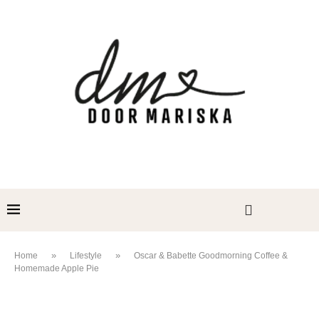
»
»
Home
Lifestyle
Oscar & Babette Goodmorning Coffee &
Homemade Apple Pie