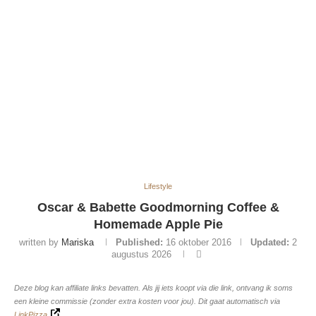
Lifestyle
Oscar & Babette Goodmorning Coffee &
Homemade Apple Pie
written by
Mariska
Published:
16 oktober 2016
Updated:
2
augustus 2026
Deze blog kan affiliate links bevatten. Als jij iets koopt via die link, ontvang ik soms
een kleine commissie (zonder extra kosten voor jou). Dit gaat automatisch via
LinkPizza
.