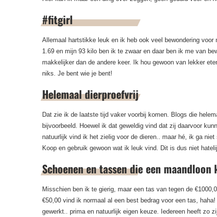
#fitgirl
Allemaal hartstikke leuk en ik heb ook veel bewondering voor 
1.69 en mijn 93 kilo ben ik te zwaar en daar ben ik me van b
makkelijker dan de andere keer. Ik hou gewoon van lekker eten e
niks. Je bent wie je bent!
Helemaal dierproefvrij
Dat zie ik de laatste tijd vaker voorbij komen. Blogs die hele
bijvoorbeeld. Hoewel ik dat geweldig vind dat zij daarvoor kunn
natuurlijk vind ik het zielig voor de dieren.. maar hé, ik ga ni
Koop en gebruik gewoon wat ik leuk vind. Dit is dus niet hateli
Schoenen en tassen die een maandloon 
Misschien ben ik te gierig, maar een tas van tegen de €1000,0
€50,00 vind ik normaal al een best bedrag voor een tas, haha! 
gewerkt.. prima en natuurlijk eigen keuze. Iedereen heeft zo zijn