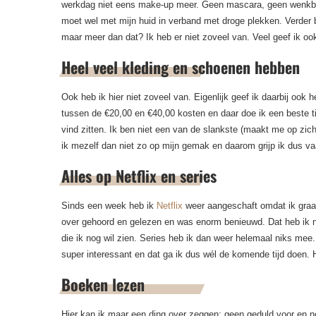
werkdag niet eens make-up meer. Geen mascara, geen wenkbr
moet wel met mijn huid in verband met droge plekken. Verder 
maar meer dan dat? Ik heb er niet zoveel van. Veel geef ik oo
Heel veel kleding en schoenen hebben
Ook heb ik hier niet zoveel van. Eigenlijk geef ik daarbij ook
tussen de €20,00 en €40,00 kosten en daar doe ik een beste t
vind zitten. Ik ben niet een van de slankste (maakt me op zich
ik mezelf dan niet zo op mijn gemak en daarom grijp ik dus va
Alles op Netflix en series
Sinds een week heb ik
Netflix
weer aangeschaft omdat ik graa
over gehoord en gelezen en was enorm benieuwd. Dat heb ik n
die ik nog wil zien. Series heb ik dan weer helemaal niks mee
super interessant en dat ga ik dus wél de komende tijd doen. 
Boeken lezen
Hier kan ik maar een ding over zeggen; geen geduld voor en n