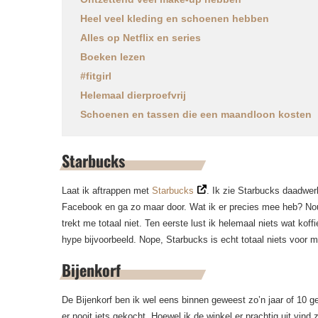
Heel veel kleding en schoenen hebben
Alles op Netflix en series
Boeken lezen
#fitgirl
Helemaal dierproefvrij
Schoenen en tassen die een maandloon kosten
Starbucks
Laat ik aftrappen met
Starbucks
. Ik zie Starbucks daadwer
Facebook en ga zo maar door. Wat ik er precies mee heb? Nou 
trekt me totaal niet. Ten eerste lust ik helemaal niets wat kof
hype bijvoorbeeld. Nope, Starbucks is echt totaal niets voor mi
Bijenkorf
De Bijenkorf ben ik wel eens binnen geweest zo’n jaar of 10 g
er nooit iets gekocht. Hoewel ik de winkel er prachtig uit vind 