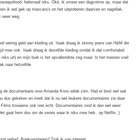
auwpotlood, helemaal niks. Oké, ik smeer een dagcrème op, maar dat
ben ik wel gek op mascara’s en het uitproberen daarvan en nagellak,
k weer weg.
 heel weinig geld aan kleding uit. Vaak draag ik skinny jeans van H&M die
ijd mee ook. Vaak draag ik dezelfde kleding omdat ik dat comfortabel
 niks uit) en mijn buik is het opvallendste zeg maar. In het meeste voel
ak naar hetzelfde.
g de documentaire over Amanda Knox wilde zien. Had er best wel wat
u dus gekeken en merk dat ik nu wel leukere documentaires zie daar
. Films trouwens ook niet echt. Documentaires vind ik dan wel weer
Het gaat hem dus om de series waar ik niks mee heb.. op Netflix ;)
ooit gehad. Boekverslagen? Trok ik van internet.