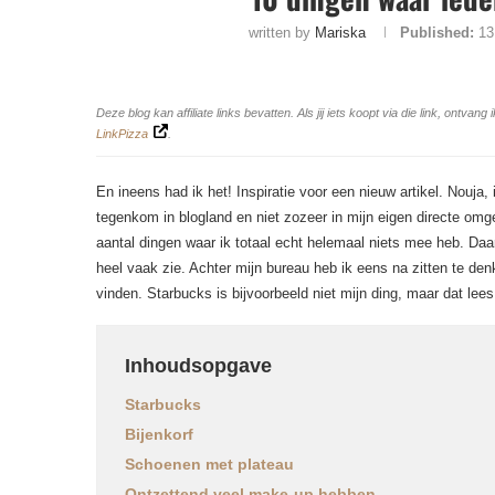
written by
Mariska
Published:
13
Deze blog kan affiliate links bevatten. Als jij iets koopt via die link, ontv
LinkPizza
.
En ineens had ik het! Inspiratie voor een nieuw artikel. Nouja, 
tegenkom in blogland en niet zozeer in mijn eigen directe omge
aantal dingen waar ik totaal echt helemaal niets mee heb. Daar
heel vaak zie. Achter mijn bureau heb ik eens na zitten te den
vinden. Starbucks is bijvoorbeeld niet mijn ding, maar dat lees 
Inhoudsopgave
Starbucks
Bijenkorf
Schoenen met plateau
Ontzettend veel make-up hebben