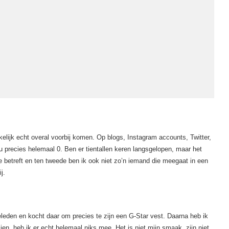
kelijk echt overal voorbij komen. Op blogs, Instagram accounts, Twitter,
precies helemaal 0. Ben er tientallen keren langsgelopen, maar het
fie betreft en ten tweede ben ik ook niet zo’n iemand die meegaat in een
j.
eleden en kocht daar om precies te zijn een G-Star vest. Daarna heb ik
zien, heb ik er echt helemaal niks mee. Het is niet mijn smaak, zijn niet