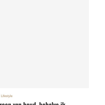
Lifestyle
reen van houd, behalve ik