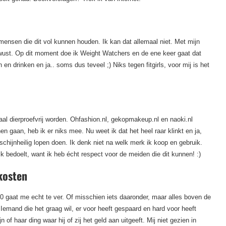
mensen die dit vol kunnen houden. Ik kan dat allemaal niet. Met mijn
ewust. Op dit moment doe ik Weight Watchers en de ene keer gaat dat
n drinken en ja.. soms dus teveel ;) Niks tegen fitgirls, voor mij is het
maal dierproefvrij worden. Ohfashion.nl, gekopmakeup.nl en naoki.nl
en gaan, heb ik er niks mee. Nu weet ik dat het heel raar klinkt en ja,
et schijnheilig lopen doen. Ik denk niet na welk merk ik koop en gebruik.
jk bedoelt, want ik heb écht respect voor de meiden die dit kunnen! :)
kosten
0 gaat me echt te ver. Of misschien iets daaronder, maar alles boven de
Iemand die het graag wil, er voor heeft gespaard en hard voor heeft
 of haar ding waar hij of zij het geld aan uitgeeft. Mij niet gezien in