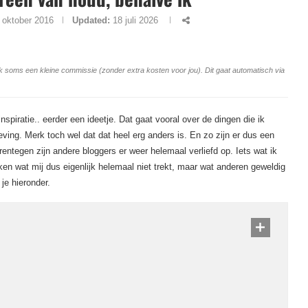
 oktober 2016
Updated:
18 juli 2026
ang ik soms een kleine commissie (zonder extra kosten voor jou). Dit gaat automatisch via
inspiratie.. eerder een ideetje. Dat gaat vooral over de dingen die ik
ving. Merk toch wel dat dat heel erg anders is. En zo zijn er dus een
entegen zijn andere bloggers er weer helemaal verliefd op. Iets wat ik
ken wat mij dus eigenlijk helemaal niet trekt, maar wat anderen geweldig
je hieronder.