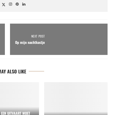
NEXT POST
Op mijn nachtkastje
AY ALSO LIKE
S EEN UITVAART MOET