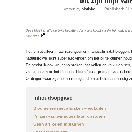
written by
Mariska
Published:
21 
Deze blog kan affiliate links bevatten. Als jij iets koopt via die link, ontv
LinkPizza
.
Het is niet alleen maar rozengeur en maneschijn dat bloggen. D
natuurlijk wel echt superleuk vinden om het bij te kunnen houde
En omdat ik ook wel eens steken laat vallen en valkuilen heb,
valkuilen zijn bij het bloggen. Nouja ‘leuk’, je snapt wat ik bed
Of dingen waar zij snel naar neigen die niet helemaal handig zi
Inhoudsopgave
Blog series niet afmaken – valkuilen
Prijzen van winacties later opsturen
Geen artikelen inplannen