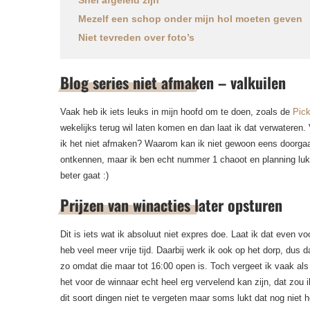
Snel afgeleid zijn
Mezelf een schop onder mijn hol moeten geven
Niet tevreden over foto’s
Blog series niet afmaken – valkuilen
Vaak heb ik iets leuks in mijn hoofd om te doen, zoals de
Pic
wekelijks terug wil laten komen en dan laat ik dat verwateren
ik het niet afmaken? Waarom kan ik niet gewoon eens doorgaan
ontkennen, maar ik ben echt nummer 1 chaoot en planning lukt 
beter gaat :)
Prijzen van winacties later opsturen
Dit is iets wat ik absoluut niet expres doe. Laat ik dat even 
heb veel meer vrije tijd. Daarbij werk ik ook op het dorp, dus d
zo omdat die maar tot 16:00 open is. Toch vergeet ik vaak als i
het voor de winnaar echt heel erg vervelend kan zijn, dat zou 
dit soort dingen niet te vergeten maar soms lukt dat nog niet hel