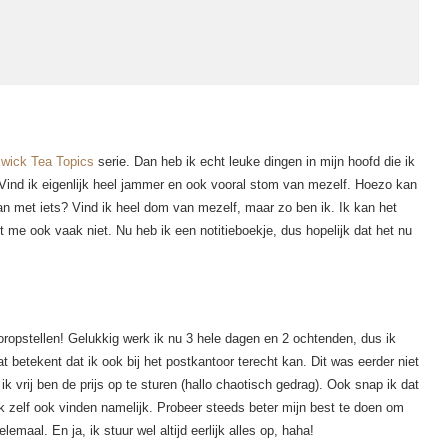
kwick Tea Topics
serie. Dan heb ik echt leuke dingen in mijn hoofd die ik
. Vind ik eigenlijk heel jammer en ook vooral stom van mezelf. Hoezo kan
 met iets? Vind ik heel dom van mezelf, maar zo ben ik. Ik kan het
me ook vaak niet. Nu heb ik een notitieboekje, dus hopelijk dat het nu
vooropstellen! Gelukkig werk ik nu 3 hele dagen en 2 ochtenden, dus ik
at betekent dat ik ook bij het postkantoor terecht kan. Dit was eerder niet
k vrij ben de prijs op te sturen (hallo chaotisch gedrag). Ook snap ik dat
ik zelf ook vinden namelijk. Probeer steeds beter mijn best te doen om
emaal. En ja, ik stuur wel altijd eerlijk alles op, haha!