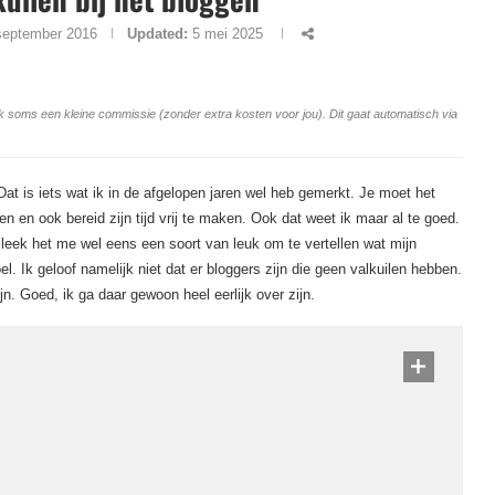
september 2016
Updated:
5 mei 2025
ang ik soms een kleine commissie (zonder extra kosten voor jou). Dit gaat automatisch via
at is iets wat ik in de afgelopen jaren wel heb gemerkt. Je moet het
n en ook bereid zijn tijd vrij te maken. Ook dat weet ik maar al te goed.
 leek het me wel eens een soort van leuk om te vertellen wat mijn
oel. Ik geloof namelijk niet dat er bloggers zijn die geen valkuilen hebben.
jn. Goed, ik ga daar gewoon heel eerlijk over zijn.