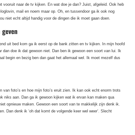
t vooruit naar de tv kijken. En wat doe je dan? Juist, afgeleid. Ook heb
Bloglovin, mail en noem maar op. Oh, en tussendoor ga ik ook nog
ou niet echt altijd handig voor de dingen die ik moet gaan doen.
n geven
end uit bed kom ga ik eerst op de bank zitten en tv kijken. In mijn hoofd
r dan doe ik dat gewoon niet. Dan ben ik gewoon een soort van lui. Ik
aal begin en bezig ben dan gaat het allemaal wel. Ik moet mezelf dus
 van foto’s en hoe mijn foto’s eruit zien. Ik kan ook echt enorm trots
 ook niks aan. Dan ga ik gewoon kijken wat ik ervan kan maken qua
t niet opnieuw maken. Gewoon een soort van te makkelijk zijn denk ik.
 ben. Dan denk ik ‘oh dat komt de volgende keer wel weer’. Slecht