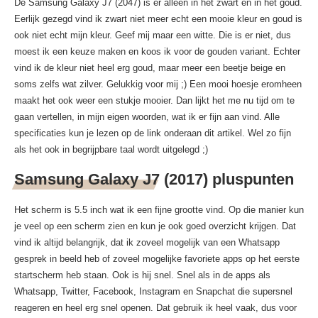
De Samsung Galaxy J7 (2047) is er alleen in het zwart en in het goud.
Eerlijk gezegd vind ik zwart niet meer echt een mooie kleur en goud is
ook niet echt mijn kleur. Geef mij maar een witte. Die is er niet, dus
moest ik een keuze maken en koos ik voor de gouden variant. Echter
vind ik de kleur niet heel erg goud, maar meer een beetje beige en
soms zelfs wat zilver. Gelukkig voor mij ;) Een mooi hoesje eromheen
maakt het ook weer een stukje mooier. Dan lijkt het me nu tijd om te
gaan vertellen, in mijn eigen woorden, wat ik er fijn aan vind. Alle
specificaties kun je lezen op de link onderaan dit artikel. Wel zo fijn
als het ook in begrijpbare taal wordt uitgelegd ;)
Samsung Galaxy J7 (2017) pluspunten
Het scherm is 5.5 inch wat ik een fijne grootte vind. Op die manier kun
je veel op een scherm zien en kun je ook goed overzicht krijgen. Dat
vind ik altijd belangrijk, dat ik zoveel mogelijk van een Whatsapp
gesprek in beeld heb of zoveel mogelijke favoriete apps op het eerste
startscherm heb staan. Ook is hij snel. Snel als in de apps als
Whatsapp, Twitter, Facebook, Instagram en Snapchat die supersnel
reageren en heel erg snel openen. Dat gebruik ik heel vaak, dus voor