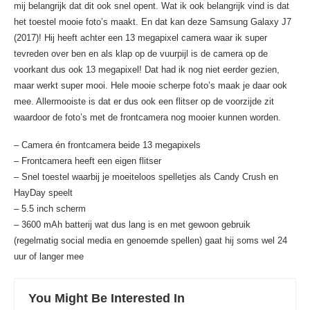
mij belangrijk dat dit ook snel opent. Wat ik ook belangrijk vind is dat
het toestel mooie foto’s maakt. En dat kan deze Samsung Galaxy J7
(2017)! Hij heeft achter een 13 megapixel camera waar ik super
tevreden over ben en als klap op de vuurpijl is de camera op de
voorkant dus ook 13 megapixel! Dat had ik nog niet eerder gezien,
maar werkt super mooi. Hele mooie scherpe foto’s maak je daar ook
mee. Allermooiste is dat er dus ook een flitser op de voorzijde zit
waardoor de foto’s met de frontcamera nog mooier kunnen worden.
– Camera én frontcamera beide 13 megapixels
– Frontcamera heeft een eigen flitser
– Snel toestel waarbij je moeiteloos spelletjes als Candy Crush en
HayDay speelt
– 5.5 inch scherm
– 3600 mAh batterij wat dus lang is en met gewoon gebruik
(regelmatig social media en genoemde spellen) gaat hij soms wel 24
uur of langer mee
You Might Be Interested In