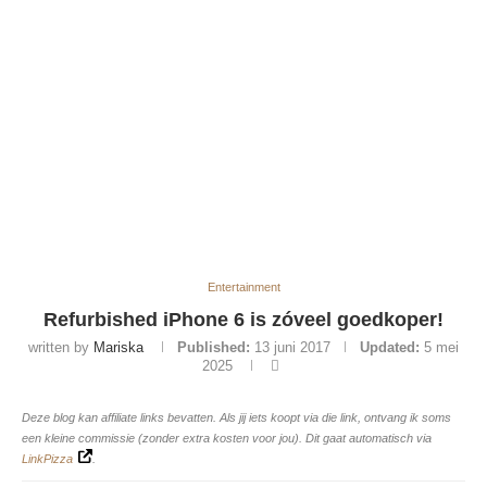
Entertainment
Refurbished iPhone 6 is zóveel goedkoper!
written by
Mariska
Published:
13 juni 2017
Updated:
5 mei
2025
Deze blog kan affiliate links bevatten. Als jij iets koopt via die link, ontvang ik soms
een kleine commissie (zonder extra kosten voor jou). Dit gaat automatisch via
LinkPizza
.