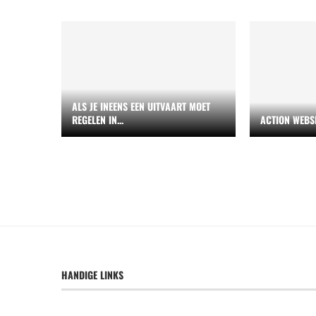
ALS JE INEENS EEN UITVAART MOET
REGELEN IN...
ACTION WEBS
HANDIGE LINKS