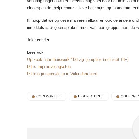
vandaag nogal down en neerslachtig voel door het hele Corona
dingen) en dat helpt enorm. Lieve berichtjes op Instagram, een k
Ik hoop dat we op deze manieren elkaar en ook de andere onde
inmiddels is er geen spraken meer van ‘een griepje’, nee, de we
Take care! ♥
Lees ook:
Op zoek naar thuiswerk? Dit zijn je opties (inclusief 18+)
Dit is mijn lievelingseten
Dit kun je doen als je in Volendam bent
CORONAVIRUS
EIGEN BEDRIJF
ONDERNE