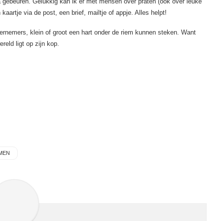
 gebeuren. Gelukkig kan ik er met mensen over praten (ook over leuke
aartje via de post, een brief, mailtje of appje. Alles helpt!
rnemers, klein of groot een hart onder de riem kunnen steken. Want
reld ligt op zijn kop.
MEN