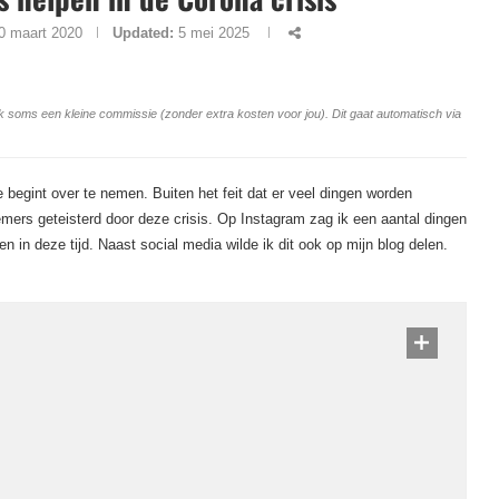
0 maart 2020
Updated:
5 mei 2025
ang ik soms een kleine commissie (zonder extra kosten voor jou). Dit gaat automatisch via
e begint over te nemen. Buiten het feit dat er veel dingen worden
emers geteisterd door deze crisis. Op Instagram zag ik een aantal dingen
 in deze tijd. Naast social media wilde ik dit ook op mijn blog delen.