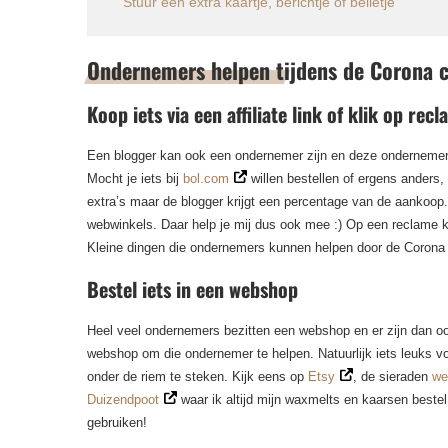
Stuur een extra kaartje, berichtje of belletje
Ondernemers helpen tijdens de Corona c
Koop iets via een affiliate link of klik op rec
Een blogger kan ook een ondernemer zijn en deze ondernemer (ne
Mocht je iets bij
bol.com
willen bestellen of ergens anders, k
extra’s maar de blogger krijgt een percentage van de aankoop
webwinkels. Daar help je mij dus ook mee :) Op een reclame kl
Kleine dingen die ondernemers kunnen helpen door de Corona c
Bestel iets in een webshop
Heel veel ondernemers bezitten een webshop en er zijn dan ook
webshop om die ondernemer te helpen. Natuurlijk iets leuks vo
onder de riem te steken. Kijk eens op
Etsy
, de sieraden
we
Duizendpoot
waar ik altijd mijn waxmelts en kaarsen beste
gebruiken!