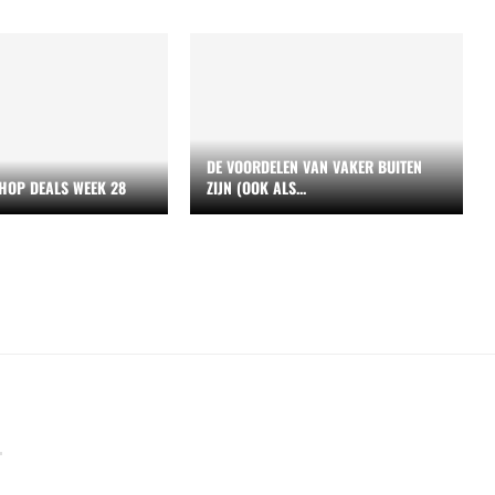
DE VOORDELEN VAN VAKER BUITEN
HOP DEALS WEEK 28
ZIJN (OOK ALS...