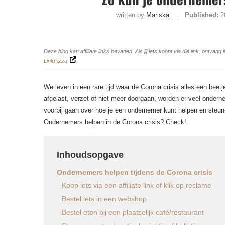
written by
Mariska
Published:
2
Deze blog kan affiliate links bevatten. Als jij iets koopt via die link, ontv
LinkPizza
.
We leven in een rare tijd waar de Corona crisis alles een beetj
afgelast, verzet of niet meer doorgaan, worden er veel ondern
voorbij gaan over hoe je een ondernemer kunt helpen en steunen
Ondernemers helpen in de Corona crisis? Check!
Inhoudsopgave
Ondernemers helpen tijdens de Corona crisis
Koop iets via een affiliate link of klik op reclame
Bestel iets in een webshop
Bestel eten bij een plaatselijk café/restaurant