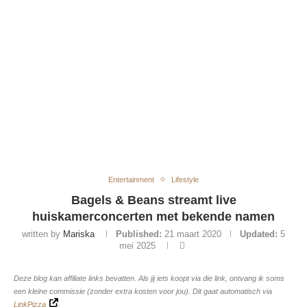
Entertainment
Lifestyle
Bagels & Beans streamt live
huiskamerconcerten met bekende namen
written by
Mariska
Published:
21 maart 2020
Updated:
5
mei 2025
Deze blog kan affiliate links bevatten. Als jij iets koopt via die link, ontvang ik soms
een kleine commissie (zonder extra kosten voor jou). Dit gaat automatisch via
LinkPizza
.