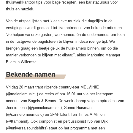
thuiswerkkantoor tips voor bagelrecepten, een baristacursus voor
thuis en muziek.
Van de afspeellijsten met klassieke muziek die dagelijks in de
vestigingen wordt gedraaid tot live-optredens van bekende artiesten.
“Zo helpen we onze gasten, werknemers én de ondernemers om toch
in de rustgevende bagelsferen te blijven in deze roerige tijd. We
brengen graag een beetje geluk de huiskamers binnen, om op die
manier verbonden te blijven met elkaar.”, aldus Marketing Manager
Ellemijn Willemse.
Bekende namen
Vrijdag 20 maart trapt rijzende country-ster MEL@NIE
(@melaniemusic_) de reeks af om 16:01 uur via het Instagram
account van Bagels & Beans. De week daarop volgen optredens van
Jennie Lena (@jennielenamusic), Sanne Huisman
(@sanneromeemusic) en 3FM-Talent Ten Times A Million
(@ttamband). Ook componist en percussionist Ivo van Dijk
(@universalsoundshifts) staat op het programma met een