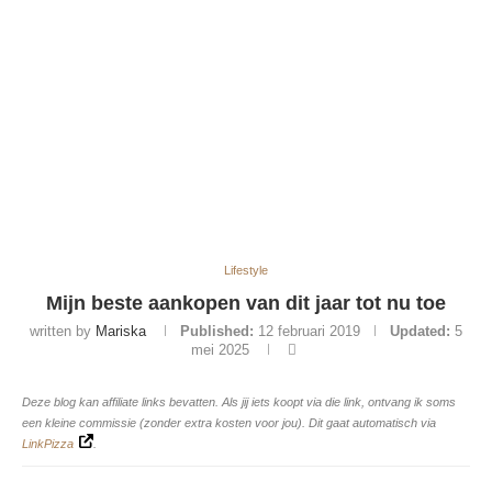
Lifestyle
Mijn beste aankopen van dit jaar tot nu toe
written by
Mariska
Published:
12 februari 2019
Updated:
5
mei 2025
Deze blog kan affiliate links bevatten. Als jij iets koopt via die link, ontvang ik soms
een kleine commissie (zonder extra kosten voor jou). Dit gaat automatisch via
LinkPizza
.