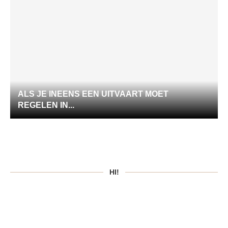
ALS JE INEENS EEN UITVAART MOET
REGELEN IN...
HI!