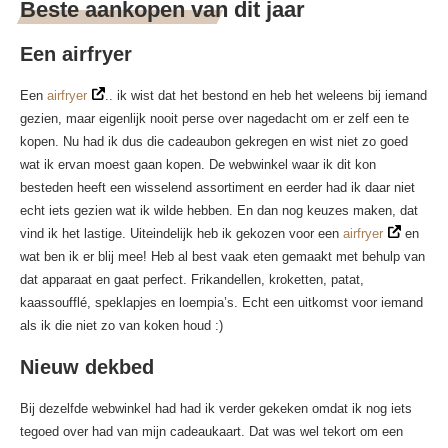
Beste aankopen van dit jaar
Een airfryer
Een
airfryer
.. ik wist dat het bestond en heb het weleens bij iemand
gezien, maar eigenlijk nooit perse over nagedacht om er zelf een te
kopen. Nu had ik dus die cadeaubon gekregen en wist niet zo goed
wat ik ervan moest gaan kopen. De webwinkel waar ik dit kon
besteden heeft een wisselend assortiment en eerder had ik daar niet
echt iets gezien wat ik wilde hebben. En dan nog keuzes maken, dat
vind ik het lastige. Uiteindelijk heb ik gekozen voor een
airfryer
en
wat ben ik er blij mee! Heb al best vaak eten gemaakt met behulp van
dat apparaat en gaat perfect. Frikandellen, kroketten, patat,
kaassoufflé, speklapjes en loempia’s. Echt een uitkomst voor iemand
als ik die niet zo van koken houd :)
Nieuw dekbed
Bij dezelfde webwinkel had had ik verder gekeken omdat ik nog iets
tegoed over had van mijn cadeaukaart. Dat was wel tekort om een