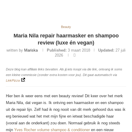
Beauty
Maria Nila repair haarmasker en shampoo
review (luxe én vegan)
written by
Mariska
Published:
3 maart 2018
Updated:
27 juli
2026
Deze blog kan affiliate links bevatten. Als jij iets koopt via die link, ontvang ik soms
een kleine commissie (zonder extra kosten voor jou). Dit gaat automatisch via
LinkPizza
.
Hier ben ik weer eens met een beauty review! Dit keer over het merk
Maria Nila, dat vegan is. Ik ontving een haarmasker en een shampoo
uit de repair lijn. Zelf had ik nog nooit van dit merk gehoord dus was ik
erg benieuwd wat het met mijn fijne en ietwat beschadigde haar
(vooral aan de onderkant) zou doen. Normaal gebruik ik nog steeds
mijn
Yves Rocher volume shampoo & conditioner
en een nieuw