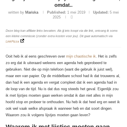
omdat..
written by
Mariska
Published:
1 mei 2019
Updated:
5 mei
2025
Deze blog kan affiliate links bevatten. Als jij iets koopt via die link, ontvang ik soms
een kleine commissie (zonder extra kosten voor jou). Dit gaat automatisch via
LinkPizza
.
Ooit heb ik al eens geschreven over
mijn chaotische ik
. Het is zelfs
zo erg dat ik uiteraard weleens een agenda heb geprobeerd te
gebruiken. Niet die op mijn telefoon (want die gebruik ik juist wel),
maar een van papier. Op de middelbare school had ik dat trouwens al,
dan had ik een agenda en vergat compleet dat ik een agenda had in
de loop van de tijd. Nu is dat dus nog steeds het geval. Eigenlijk zou
ik met lijstjes moeten gaan werken omdat ik dan niet alles in mijn
hoofd stop en probeer te onthouden. Nu heb ik dat heel erg en weet ik
ook wel vaak welke afspraak ik wanneer heb en dat soort dingen.
Waarom zou ik volgens lijstjes moeten gaan leven?
Waarom ik met lijstjes moeten gaan