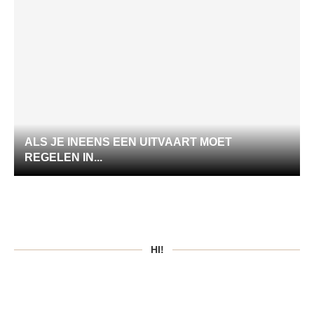
ALS JE INEENS EEN UITVAART MOET
REGELEN IN...
HI!