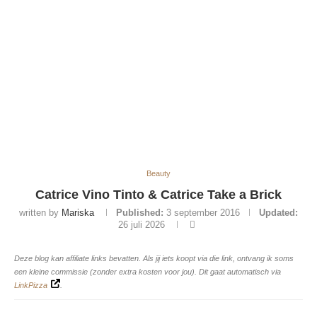
Beauty
Catrice Vino Tinto & Catrice Take a Brick
written by
Mariska
Published:
3 september 2016
Updated:
26 juli 2026
Deze blog kan affiliate links bevatten. Als jij iets koopt via die link, ontvang ik soms
een kleine commissie (zonder extra kosten voor jou). Dit gaat automatisch via
LinkPizza
.