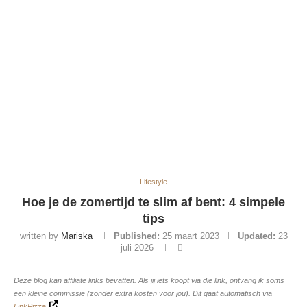
Lifestyle
Hoe je de zomertijd te slim af bent: 4 simpele
tips
written by
Mariska
Published:
25 maart 2023
Updated:
23
juli 2026
Deze blog kan affiliate links bevatten. Als jij iets koopt via die link, ontvang ik soms
een kleine commissie (zonder extra kosten voor jou). Dit gaat automatisch via
LinkPizza
.