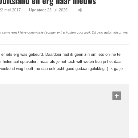
 Duitsland en erg naar nieuws
22 mei 2017
Updated:
23 juli 2026
ang ik soms een kleine commissie (zonder extra kosten voor jou). Dit gaat automatisch via
er iets erg was gebeurd. Daardoor had ik geen zin om iets online te
r helemaal oprakelen, maar als je het toch wilt weten kun je het daar
 weekend weg heeft me dan ook echt goed gedaan gelukkig :) Ik ga je