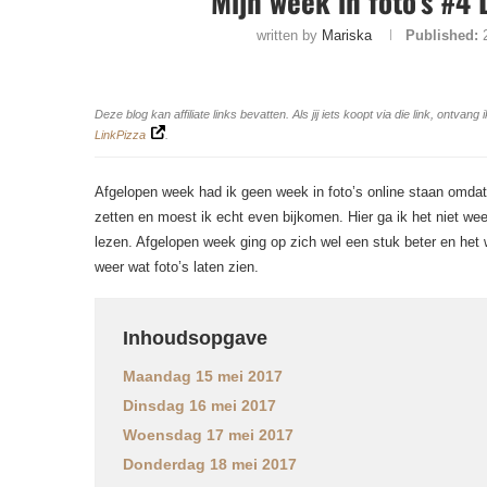
Mijn week in foto’s #4
written by
Mariska
Published:
Deze blog kan affiliate links bevatten. Als jij iets koopt via die link, ontv
LinkPizza
.
Afgelopen week had ik geen week in foto’s online staan omdat 
zetten en moest ik echt even bijkomen. Hier ga ik het niet wee
lezen. Afgelopen week ging op zich wel een stuk beter en het
weer wat foto’s laten zien.
Inhoudsopgave
Maandag 15 mei 2017
Dinsdag 16 mei 2017
Woensdag 17 mei 2017
Donderdag 18 mei 2017