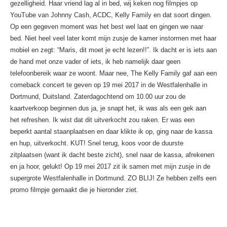
gezelligheid. Haar vriend lag al in bed, wij keken nog filmpjes op
YouTube van Johnny Cash, ACDC, Kelly Family en dat soort dingen.
Op een gegeven moment was het best wel laat en gingen we naar
bed. Niet heel veel later komt mijn zusje de kamer instormen met haar
mobiel en zegt: “Maris, dit moet je echt lezen!!”. Ik dacht er is iets aan
de hand met onze vader of iets, ik heb namelijk daar geen
telefoonbereik waar ze woont. Maar nee, The Kelly Family gaf aan een
comeback concert te geven op 19 mei 2017 in de Westfalenhalle in
Dortmund, Duitsland. Zaterdagochtend om 10.00 uur zou de
kaartverkoop beginnen dus ja, je snapt het, ik was als een gek aan
het refreshen. Ik wist dat dit uitverkocht zou raken. Er was een
beperkt aantal staanplaatsen en daar klikte ik op, ging naar de kassa
en hup, uitverkocht. KUT! Snel terug, koos voor de duurste
zitplaatsen (want ik dacht beste zicht), snel naar de kassa, afrekenen
en ja hoor, gelukt! Op 19 mei 2017 zit ik samen met mijn zusje in de
supergrote Westfalenhalle in Dortmund. ZO BLIJ! Ze hebben zelfs een
promo filmpje gemaakt die je hieronder ziet.