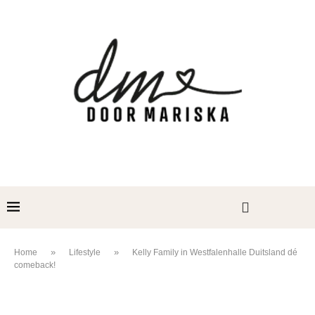
»
»
Home
Lifestyle
Kelly Family in Westfalenhalle Duitsland dé
comeback!