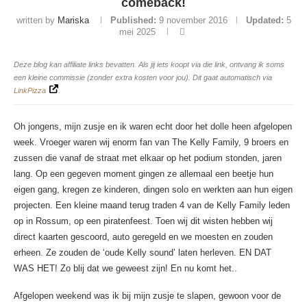
comeback!
written by
Mariska
Published:
9 november 2016
Updated:
5
mei 2025
Deze blog kan affiliate links bevatten. Als jij iets koopt via die link, ontvang ik soms
een kleine commissie (zonder extra kosten voor jou). Dit gaat automatisch via
LinkPizza
.
Oh jongens, mijn zusje en ik waren echt door het dolle heen afgelopen
week. Vroeger waren wij enorm fan van The Kelly Family, 9 broers en
zussen die vanaf de straat met elkaar op het podium stonden, jaren
lang. Op een gegeven moment gingen ze allemaal een beetje hun
eigen gang, kregen ze kinderen, dingen solo en werkten aan hun eigen
projecten. Een kleine maand terug traden 4 van de Kelly Family leden
op in Rossum, op een piratenfeest. Toen wij dit wisten hebben wij
direct kaarten gescoord, auto geregeld en we moesten en zouden
erheen. Ze zouden de ‘oude Kelly sound’ laten herleven. EN DAT
WAS HET! Zo blij dat we geweest zijn! En nu komt het..
Afgelopen weekend was ik bij mijn zusje te slapen, gewoon voor de