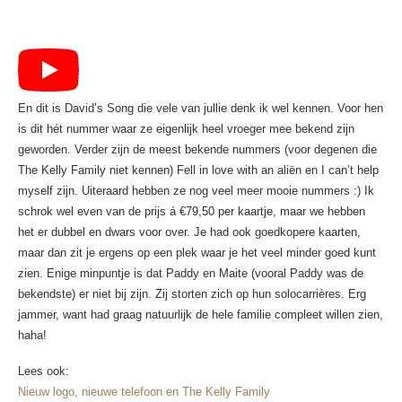
En dit is David’s Song die vele van jullie denk ik wel kennen. Voor hen
is dit hét nummer waar ze eigenlijk heel vroeger mee bekend zijn
geworden. Verder zijn de meest bekende nummers (voor degenen die
The Kelly Family niet kennen) Fell in love with an aliën en I can’t help
myself zijn. Uiteraard hebben ze nog veel meer mooie nummers :) Ik
schrok wel even van de prijs á €79,50 per kaartje, maar we hebben
het er dubbel en dwars voor over. Je had ook goedkopere kaarten,
maar dan zit je ergens op een plek waar je het veel minder goed kunt
zien. Enige minpuntje is dat Paddy en Maite (vooral Paddy was de
bekendste) er niet bij zijn. Zij storten zich op hun solocarrières. Erg
jammer, want had graag natuurlijk de hele familie compleet willen zien,
haha!
Lees ook:
Nieuw logo, nieuwe telefoon en The Kelly Family