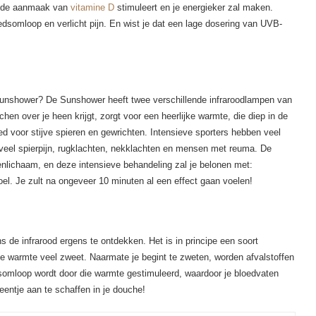
ie de aanmaak van
vitamine D
stimuleert en je energieker zal maken.
edsomloop en verlicht pijn. En wist je dat een lage dosering van UVB-
 sunshower? De Sunshower heeft twee verschillende infraroodlampen van
uchen over je heen krijgt, zorgt voor een heerlijke warmte, die diep in de
ed voor stijve spieren en gewrichten. Intensieve sporters hebben veel
eel spierpijn, rugklachten, nekklachten en mensen met reuma. De
enlichaam, en deze intensieve behandeling zal je belonen met:
voel. Je zult na ongeveer 10 minuten al een effect gaan voelen!
 de infrarood ergens te ontdekken. Het is in principe een soort
se warmte veel zweet. Naarmate je begint te zweten, worden afvalstoffen
edsomloop wordt door die warmte gestimuleerd, waardoor je bloedvaten
 eentje aan te schaffen in je douche!