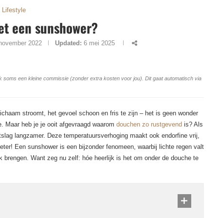
Lifestyle
et een sunshower?
november 2022
Updated:
6 mei 2025
ang ik soms een kleine commissie (zonder extra kosten voor jou). Dit gaat automatisch via
ichaam stroomt, het gevoel schoon en fris te zijn – het is geen wonder
ne. Maar heb je je ooit afgevraagd waarom
douchen zo rustgevend
is? Als
tslag langzamer. Deze temperatuursverhoging maakt ook endorfine vrij,
eter! Een sunshower is een bijzonder fenomeen, waarbij lichte regen valt
uk brengen. Want zeg nu zelf: hóe heerlijk is het om onder de douche te