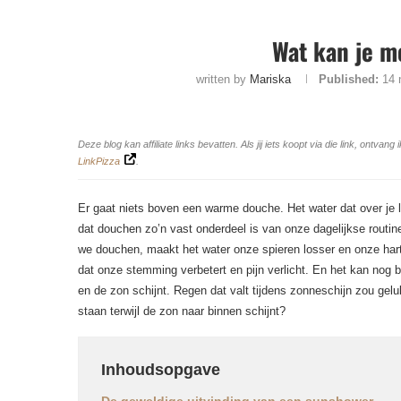
Wat kan je m
written by
Mariska
Published:
14 
Deze blog kan affiliate links bevatten. Als jij iets koopt via die link, ontv
LinkPizza
.
Er gaat niets boven een warme douche. Het water dat over je l
dat douchen zo’n vast onderdeel is van onze dagelijkse routi
we douchen, maakt het water onze spieren losser en onze har
dat onze stemming verbetert en pijn verlicht. En het kan nog b
en de zon schijnt. Regen dat valt tijdens zonneschijn zou gel
staan terwijl de zon naar binnen schijnt?
Inhoudsopgave
De geweldige uitvinding van een sunshower