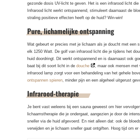
gezonde dosis UV-licht te geven. Het is een infrarood licht d
Infrarood licht werkt ontspannend, stimuleert daarnaast de blo
straling positieve effecten heeft op de huid? Win-win!
Pure, lichamelijke ontspanning
Wat gebeurt er precies met je lichaam als je doucht met een
elk 1250 Watt. De golf van infrarood licht die je tijdens het do
huid doordringt. Dit werkt ontspannend en is daarnaast ook go
baat bij dit soort licht in de
douche
, maar ook mensen met v
infrarood lamp zorgt voor een behandeling van het gehele bov
ontspannen spieren
, minder pijn en een algeheel uitgerust ge
Infrarood-therapie
Je bent vast weleens bij een sauna geweest om hier vervolgens
lichaamstherapie die je ondergaat, aangezien je door de inten
sneller via de huid afgevoerd. En niet alleen dat: ook de blo
verwijden en je lichaam sneller gaat ontgiften. Hoog tijd om er