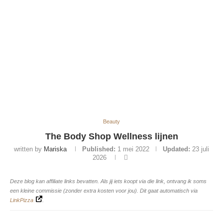
Beauty
The Body Shop Wellness lijnen
written by
Mariska
Published:
1 mei 2022
Updated:
23 juli
2026
Deze blog kan affiliate links bevatten. Als jij iets koopt via die link, ontvang ik soms
een kleine commissie (zonder extra kosten voor jou). Dit gaat automatisch via
LinkPizza
.