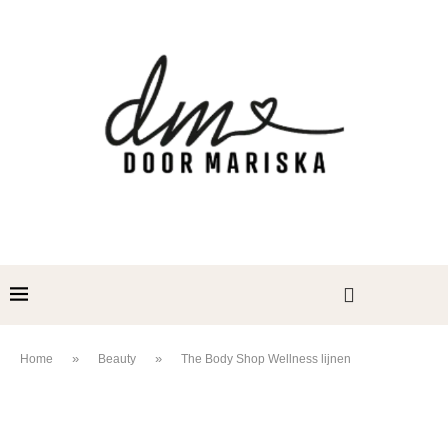
»
»
Home
Beauty
The Body Shop Wellness lijnen