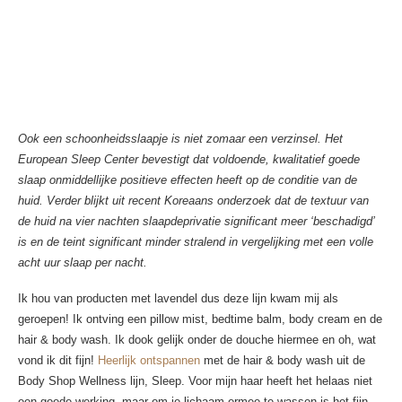
Ook een schoonheidsslaapje is niet zomaar een verzinsel. Het
European Sleep Center bevestigt dat voldoende, kwalitatief goede
slaap onmiddellijke positieve effecten heeft op de conditie van de
huid. Verder blijkt uit recent Koreaans onderzoek dat de textuur van
de huid na vier nachten slaapdeprivatie significant meer ‘beschadigd’
is en de teint significant minder stralend in vergelijking met een volle
acht uur slaap per nacht.
Ik hou van producten met lavendel dus deze lijn kwam mij als
geroepen! Ik ontving een pillow mist, bedtime balm, body cream en de
hair & body wash. Ik dook gelijk onder de douche hiermee en oh, wat
vond ik dit fijn!
Heerlijk ontspannen
met de hair & body wash uit de
Body Shop Wellness lijn, Sleep. Voor mijn haar heeft het helaas niet
een goede werking, maar om je lichaam ermee te wassen is het fijn.