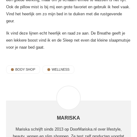
Ook de pillow mist is bij mij een grote favoriet en gebruik ik heel vaak.
Vind het heerlijk om zo mijn bed in te duiken met die rustgevende
geur.
Ik vind deze lijnen echt heerlijk en raad ze aan. De Breathe geeft je
een lekkere boost vind ik en de Sleep net even dat kleine slaapmutsje
voor je naar bed gaat.
BODY SHOP
WELLNESS
MARISKA
Mariska schrijft sinds 2013 op DoorMariska.nl over lifestyle,
beauty, wonen en slim shoppen. Ze test zelf producten voordat