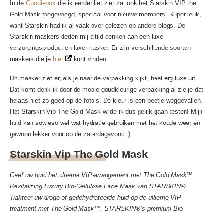
In de
Goodiebox
die ik eerder liet ziet zat ook het Starskin VIP the
Gold Mask toegevoegd, speciaal voor nieuwe members. Super leuk,
want Starskin had ik al vaak over gelezen op andere blogs. De
Starskin maskers deden mij altijd denken aan een luxe
verzorgingsproduct en luxe masker. Er zijn verschillende soorten
maskers die je
hier
kunt vinden.
Dit masker ziet er, als je naar de verpakking kijkt, heel erg luxe uit.
Dat komt denk ik door de mooie goudkleurige verpakking al zie je dat
helaas niet zo goed op de foto’s. De kleur is een beetje weggevallen.
Het Starskin Vip The Gold Mask wilde ik dus gelijk gaan testen! Mijn
huid kan sowieso wel wat hydratie gebruiken met het koude weer en
gewoon lekker voor op de zaterdagavond :)
Starskin Vip The Gold Mask
Geef uw huid het ultieme VIP-arrangement met The Gold Mask™
Revitalizing Luxury Bio-Cellulose Face Mask van STARSKIN®.
Trakteer uw droge of gedehydrateerde huid op de ultieme VIP-
treatment met The Gold Mask™. STARSKIN®’s premium Bio-