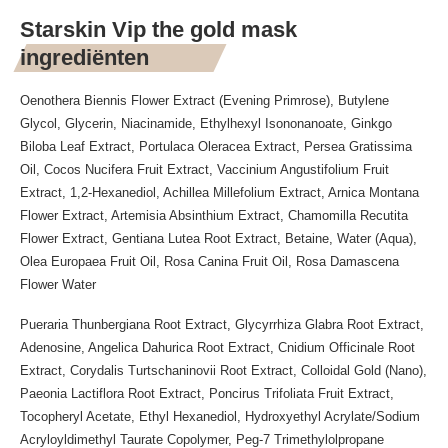
Starskin Vip the gold mask
ingrediënten
Oenothera Biennis Flower Extract (Evening Primrose), Butylene
Glycol, Glycerin, Niacinamide, Ethylhexyl Isononanoate, Ginkgo
Biloba Leaf Extract, Portulaca Oleracea Extract, Persea Gratissima
Oil, Cocos Nucifera Fruit Extract, Vaccinium Angustifolium Fruit
Extract, 1,2-Hexanediol, Achillea Millefolium Extract, Arnica Montana
Flower Extract, Artemisia Absinthium Extract, Chamomilla Recutita
Flower Extract, Gentiana Lutea Root Extract, Betaine, Water (Aqua),
Olea Europaea Fruit Oil, Rosa Canina Fruit Oil, Rosa Damascena
Flower Water
Pueraria Thunbergiana Root Extract, Glycyrrhiza Glabra Root Extract,
Adenosine, Angelica Dahurica Root Extract, Cnidium Officinale Root
Extract, Corydalis Turtschaninovii Root Extract, Colloidal Gold (Nano),
Paeonia Lactiflora Root Extract, Poncirus Trifoliata Fruit Extract,
Tocopheryl Acetate, Ethyl Hexanediol, Hydroxyethyl Acrylate/Sodium
Acryloyldimethyl Taurate Copolymer, Peg-7 Trimethylolpropane