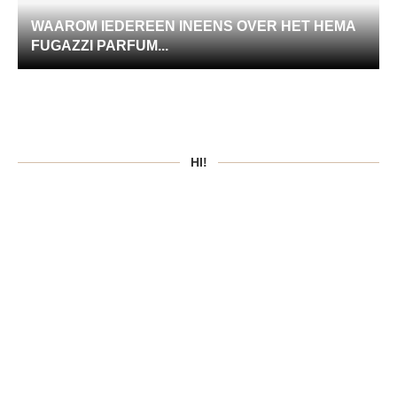
WAAROM IEDEREEN INEENS OVER HET HEMA
FUGAZZI PARFUM...
HI!