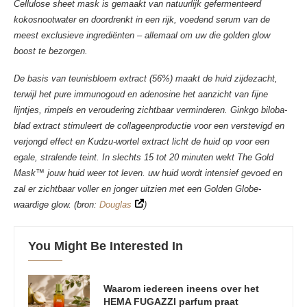
Cellulose sheet mask is gemaakt van natuurlijk gefermenteerd
kokosnootwater en doordrenkt in een rijk, voedend serum van de
meest exclusieve ingrediënten – allemaal om uw die golden glow
boost te bezorgen.
De basis van teunisbloem extract (56%) maakt de huid zijdezacht,
terwijl het pure immunogoud en adenosine het aanzicht van fijne
lijntjes, rimpels en veroudering zichtbaar verminderen. Ginkgo biloba-
blad extract stimuleert de collageenproductie voor een verstevigd en
verjongd effect en Kudzu-wortel extract licht de huid op voor een
egale, stralende teint. In slechts 15 tot 20 minuten wekt The Gold
Mask™ jouw huid weer tot leven. uw huid wordt intensief gevoed en
zal er zichtbaar voller en jonger uitzien met een Golden Globe-
waardige glow. (bron:
Douglas
)
You Might Be Interested In
Waarom iedereen ineens over het
HEMA FUGAZZI parfum praat