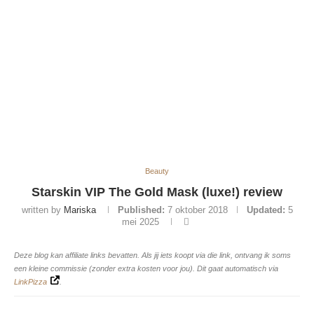
Beauty
Starskin VIP The Gold Mask (luxe!) review
written by
Mariska
Published:
7 oktober 2018
Updated:
5
mei 2025
Deze blog kan affiliate links bevatten. Als jij iets koopt via die link, ontvang ik soms
een kleine commissie (zonder extra kosten voor jou). Dit gaat automatisch via
LinkPizza
.