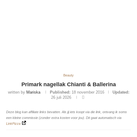
Beauty
Primark nagellak Chianti & Ballerina
written by
Mariska
Published:
18 november 2016
Updated:
26 juli 2026
Deze blog kan affiliate links bevatten. Als jij iets koopt via die link, ontvang ik soms
een kleine commissie (zonder extra kosten voor jou). Dit gaat automatisch via
LinkPizza
.