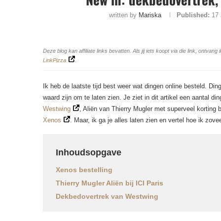
written by
Mariska
Published:
17
Deze blog kan affiliate links bevatten. Als jij iets koopt via die link, ontv
LinkPizza
.
Ik heb de laatste tijd best weer wat dingen online besteld. Di
waard zijn om te laten zien. Je ziet in dit artikel een aantal d
Westwing
, Aliën van Thierry Mugler met superveel korting b
Xenos
. Maar, ik ga je alles laten zien en vertel hoe ik zove
Inhoudsopgave
Xenos bestelling
Thierry Mugler Aliën bij ICI Paris
Dekbedovertrek van Westwing