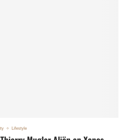
ty
Lifestyle
 Thierry Mugler Aliën en Xenos