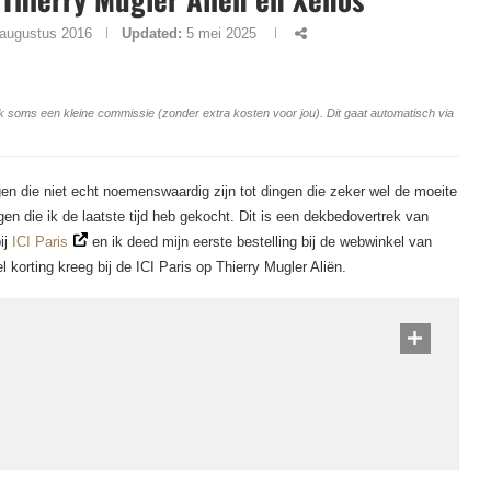
 augustus 2016
Updated:
5 mei 2025
ang ik soms een kleine commissie (zonder extra kosten voor jou). Dit gaat automatisch via
ngen die niet echt noemenswaardig zijn tot dingen die zeker wel de moeite
ingen die ik de laatste tijd heb gekocht. Dit is een dekbedovertrek van
ij
ICI Paris
en ik deed mijn eerste bestelling bij de webwinkel van
el korting kreeg bij de ICI Paris op Thierry Mugler Aliën.