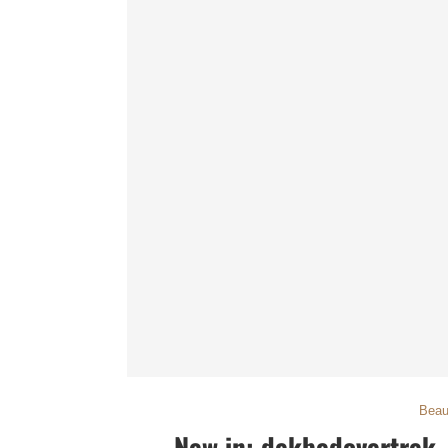
Beau
New in: dekbedovertrek,