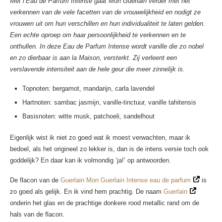
Met l’Eau de Parfum Intense gaat Mon Guerlain verder met het
verkennen van de vele facetten van de vrouwelijkheid en nodigt ze
vrouwen uit om hun verschillen en hun individualiteit te laten gelden.
Een echte oproep om haar persoonlijkheid te verkennen en te
onthullen. In deze Eau de Parfum Intense wordt vanille die zo nobel
en zo dierbaar is aan la Maison, versterkt. Zij verleent een
verslavende intensiteit aan de hele geur die meer zinnelijk is.
Topnoten: bergamot, mandarijn, carla lavendel
Hartnoten: sambac jasmijn, vanille-tinctuur, vanille tahitensis
Basisnoten: witte musk, patchoeli, sandelhout
Eigenlijk wist ik niet zo goed wat ik moest verwachten, maar ik
bedoel, als het origineel zo lekker is, dan is de intens versie toch ook
goddelijk? En daar kan ik volmondig ‘ja!’ op antwoorden.
De flacon van de
Guerlain Mon Guerlain Intense eau de parfum
is
zo goed als gelijk. En ik vind hem prachtig. De naam
Guerlain
onderin het glas en de prachtige donkere rood metallic rand om de
hals van de flacon.