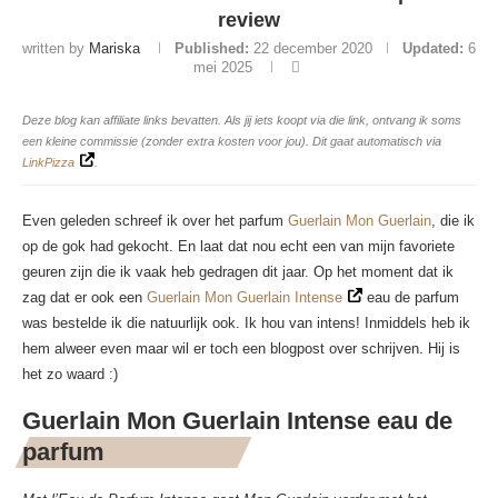
review
written by
Mariska
Published:
22 december 2020
Updated:
6
mei 2025
Deze blog kan affiliate links bevatten. Als jij iets koopt via die link, ontvang ik soms
een kleine commissie (zonder extra kosten voor jou). Dit gaat automatisch via
LinkPizza
.
Even geleden schreef ik over het parfum
Guerlain Mon Guerlain
, die ik
op de gok had gekocht. En laat dat nou echt een van mijn favoriete
geuren zijn die ik vaak heb gedragen dit jaar. Op het moment dat ik
zag dat er ook een
Guerlain Mon Guerlain Intense
eau de parfum
was bestelde ik die natuurlijk ook. Ik hou van intens! Inmiddels heb ik
hem alweer even maar wil er toch een blogpost over schrijven. Hij is
het zo waard :)
Guerlain Mon Guerlain Intense eau de
parfum