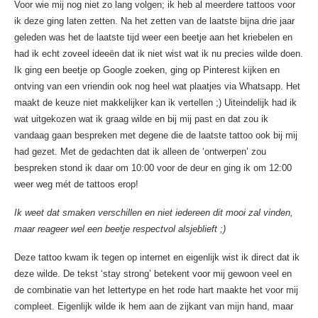
Voor wie mij nog niet zo lang volgen; ik heb al meerdere tattoos voor
ik deze ging laten zetten. Na het zetten van de laatste bijna drie jaar
geleden was het de laatste tijd weer een beetje aan het kriebelen en
had ik echt zoveel ideeën dat ik niet wist wat ik nu precies wilde doen.
Ik ging een beetje op Google zoeken, ging op Pinterest kijken en
ontving van een vriendin ook nog heel wat plaatjes via Whatsapp. Het
maakt de keuze niet makkelijker kan ik vertellen ;) Uiteindelijk had ik
wat uitgekozen wat ik graag wilde en bij mij past en dat zou ik
vandaag gaan bespreken met degene die de laatste tattoo ook bij mij
had gezet. Met de gedachten dat ik alleen de ‘ontwerpen’ zou
bespreken stond ik daar om 10:00 voor de deur en ging ik om 12:00
weer weg mét de tattoos erop!
Ik weet dat smaken verschillen en niet iedereen dit mooi zal vinden,
maar reageer wel een beetje respectvol alsjeblieft ;)
Deze tattoo kwam ik tegen op internet en eigenlijk wist ik direct dat ik
deze wilde. De tekst ‘stay strong’ betekent voor mij gewoon veel en
de combinatie van het lettertype en het rode hart maakte het voor mij
compleet. Eigenlijk wilde ik hem aan de zijkant van mijn hand, maar