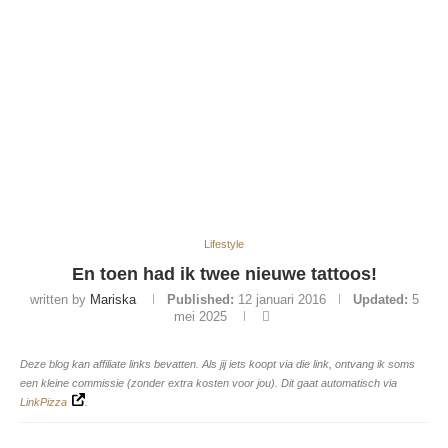
Lifestyle
En toen had ik twee nieuwe tattoos!
written by
Mariska
Published:
12 januari 2016
Updated:
5
mei 2025
Deze blog kan affiliate links bevatten. Als jij iets koopt via die link, ontvang ik soms
een kleine commissie (zonder extra kosten voor jou). Dit gaat automatisch via
LinkPizza
.