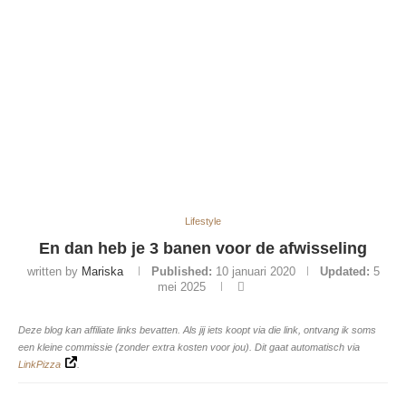
Lifestyle
En dan heb je 3 banen voor de afwisseling
written by
Mariska
Published:
10 januari 2020
Updated:
5
mei 2025
Deze blog kan affiliate links bevatten. Als jij iets koopt via die link, ontvang ik soms
een kleine commissie (zonder extra kosten voor jou). Dit gaat automatisch via
LinkPizza
.