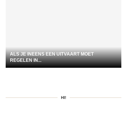
ALS JE INEENS EEN UITVAART MOET
REGELEN IN...
HI!