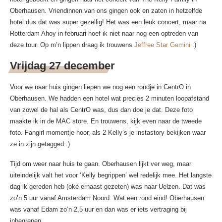
Oberhausen. Vriendinnen van ons gingen ook en zaten in hetzelfde
hotel dus dat was super gezellig! Het was een leuk concert, maar na
Rotterdam Ahoy in februari hoef ik niet naar nog een optreden van
deze tour. Op m’n lippen draag ik trouwens
Jeffree Star Gemini
:)
Vrijdag 27 december
Voor we naar huis gingen liepen we nog een rondje in CentrO in
Oberhausen. We hadden een hotel wat precies 2 minuten loopafstand
van zowel de hal als CentrO was, dus dan doe je dat. Deze foto
maakte ik in de MAC store. En trouwens, kijk even naar de tweede
foto. Fangirl momentje hoor, als 2 Kelly’s je instastory bekijken waar
ze in zijn getagged :)
Tijd om weer naar huis te gaan. Oberhausen lijkt ver weg, maar
uiteindelijk valt het voor ‘Kelly begrippen’ wel redelijk mee. Het langste
dag ik gereden heb (oké ernaast gezeten) was naar Uelzen. Dat was
zo’n 5 uur vanaf Amsterdam Noord. Wat een rond eind! Oberhausen
was vanaf Edam zo’n 2,5 uur en dan was er iets vertraging bij
inbegrepen.