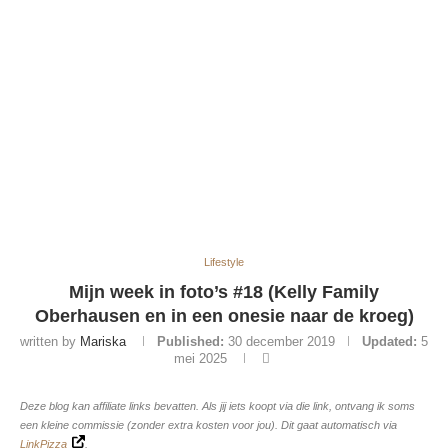
Lifestyle
Mijn week in foto’s #18 (Kelly Family
Oberhausen en in een onesie naar de kroeg)
written by
Mariska
Published:
30 december 2019
Updated:
5
mei 2025
Deze blog kan affiliate links bevatten. Als jij iets koopt via die link, ontvang ik soms
een kleine commissie (zonder extra kosten voor jou). Dit gaat automatisch via
LinkPizza
.