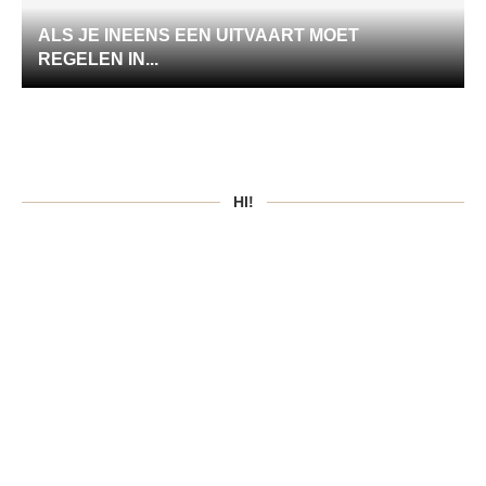
ALS JE INEENS EEN UITVAART MOET
REGELEN IN...
HI!