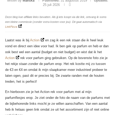
written by
Mariska
Published:
31 augustus 2019
Updated:
25 juli 2026
Deze blog kan affiliate links bevatten. Als jij iets koopt via die link, ontvang ik soms
een kleine commissie (zonder extra kosten voor jou). Dit gaat automatisch via
LinkPizza
.
Laatst was ik bij
Action
en zag ik een rek staan die ik heel leuk
vond en direct een idee voor had. Ik ben gek op parfum en heb er dan
ook best wel een aantal (budget en niet budget) en wist dat ik het
Action
rek voor parfum ging gebruiken. Op de bovenste foto zie je
het rekje staan zonder de parfum erop. Het rek kostte mij zo tussen
de €3 en €4 en omdat ik mijn slaapkamer meer industrieel probeer te
laten ogen, past dit er precies bij. De zwarte randen met de houten
treden, het is perfect!
En hierboven zie je het Action rek voor parfum met al mijn
parfumflesjes erop. Je ziet onder de foto de naam van de parfums met
de bijbehorende links mocht je ze willen aanschaffen. Van een aantal
heb ik helaas geen link omdat ze uit het assortiment zijn of niet online