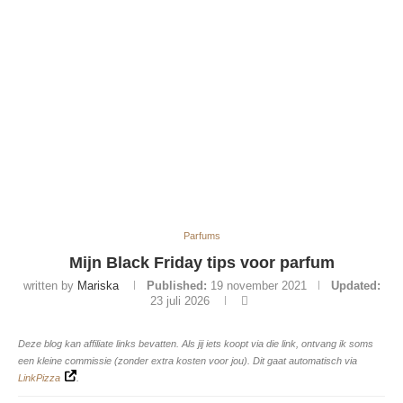
Parfums
Mijn Black Friday tips voor parfum
written by
Mariska
Published:
19 november 2021
Updated:
23 juli 2026
Deze blog kan affiliate links bevatten. Als jij iets koopt via die link, ontvang ik soms
een kleine commissie (zonder extra kosten voor jou). Dit gaat automatisch via
LinkPizza
.