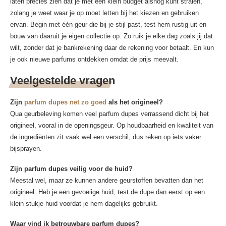
laten precies zien dat je met een klein budget alsnog kunt stralen,
zolang je weet waar je op moet letten bij het kiezen en gebruiken
ervan. Begin met één geur die bij je stijl past, test hem rustig uit en
bouw van daaruit je eigen collectie op. Zo ruik je elke dag zoals jij dat
wilt, zonder dat je bankrekening daar de rekening voor betaalt. En kun
je ook nieuwe parfums ontdekken omdat de prijs meevalt.
Veelgestelde vragen
Zijn
parfum dupes net zo goed
als het origineel?
Qua geurbeleving komen veel parfum dupes verrassend dicht bij het
origineel, vooral in de openingsgeur. Op houdbaarheid en kwaliteit van
de ingrediënten zit vaak wel een verschil, dus reken op iets vaker
bijsprayen.
Zijn parfum dupes veilig voor de huid?
Meestal wel, maar ze kunnen andere geurstoffen bevatten dan het
origineel. Heb je een gevoelige huid, test de dupe dan eerst op een
klein stukje huid voordat je hem dagelijks gebruikt.
Waar vind ik betrouwbare parfum dupes?