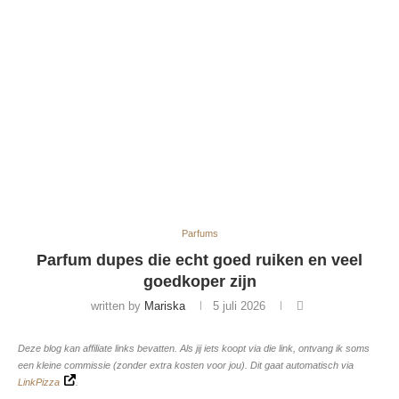
Parfums
Parfum dupes die echt goed ruiken en veel
goedkoper zijn
written by
Mariska
5 juli 2026
Deze blog kan affiliate links bevatten. Als jij iets koopt via die link, ontvang ik soms
een kleine commissie (zonder extra kosten voor jou). Dit gaat automatisch via
LinkPizza
.