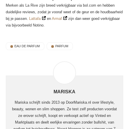
Merken als La Rive zijn breed verkrijgbaar via bol.com en hebben
duidelijke reviews, zodat je vooraf weet of de geur en de houdbaarheid
bij je passen.
Lattafa
en
Armaf
zijn dan weer goed verkrijgbaar
via bijvoorbeeld Notino.
EAU DE PARFUM
PARFUM
MARISKA
Mariska schrijft sinds 2013 op DoorMariska.nl over lifestyle,
beauty, wonen en slim shoppen. Ze test zelf producten voordat
ze erover schrijft, koopt en verkoopt actief op Vinted en
Marktplaats en deelt eerlijke ervaringen zonder bullshit, van
parfum tot huishoudtrucs. Naast bloggen is ze catmom van 7