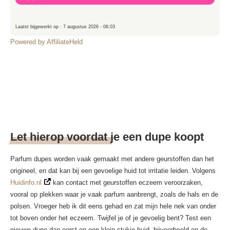
Laatst bijgewerkt op : 7 augustus 2026 - 06:03
Powered by AffiliateHeld
Let hierop voordat je een dupe koopt
Parfum dupes worden vaak gemaakt met andere geurstoffen dan het
origineel, en dat kan bij een gevoelige huid tot irritatie leiden. Volgens
Huidinfo.nl
kan contact met geurstoffen eczeem veroorzaken,
vooral op plekken waar je vaak parfum aanbrengt, zoals de hals en de
polsen. Vroeger heb ik dit eens gehad en zat mijn hele nek van onder
tot boven onder het eczeem. Twijfel je of je gevoelig bent? Test een
nieuwe dupe dan eerst op een klein stukje huid, bijvoorbeeld op de