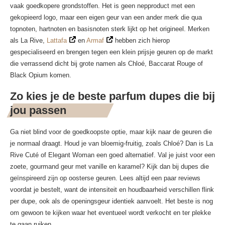
vaak goedkopere grondstoffen. Het is geen nepproduct met een
gekopieerd logo, maar een eigen geur van een ander merk die qua
topnoten, hartnoten en basisnoten sterk lijkt op het origineel. Merken
als La Rive,
Lattafa
en
Armaf
hebben zich hierop
gespecialiseerd en brengen tegen een klein prijsje geuren op de markt
die verrassend dicht bij grote namen als Chloé, Baccarat Rouge of
Black Opium komen.
Zo kies je de beste parfum dupes die bij
jou passen
Ga niet blind voor de goedkoopste optie, maar kijk naar de geuren die
je normaal draagt. Houd je van bloemig-fruitig, zoals Chloé? Dan is La
Rive Cuté of Elegant Woman een goed alternatief. Val je juist voor een
zoete, gourmand geur met vanille en karamel? Kijk dan bij dupes die
geïnspireerd zijn op oosterse geuren. Lees altijd een paar reviews
voordat je bestelt, want de intensiteit en houdbaarheid verschillen flink
per dupe, ook als de openingsgeur identiek aanvoelt. Het beste is nog
om gewoon te kijken waar het eventueel wordt verkocht en ter plekke
te gaan ruiken.