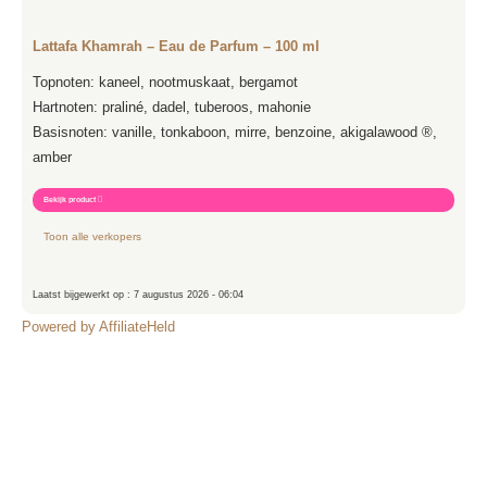
Lattafa Khamrah – Eau de Parfum – 100 ml
Topnoten: kaneel, nootmuskaat, bergamot
Hartnoten: praliné, dadel, tuberoos, mahonie
Basisnoten: vanille, tonkaboon, mirre, benzoine, akigalawood ®,
amber
Bekijk product

Toon alle verkopers
Laatst bijgewerkt op : 7 augustus 2026 - 06:04
Powered by AffiliateHeld