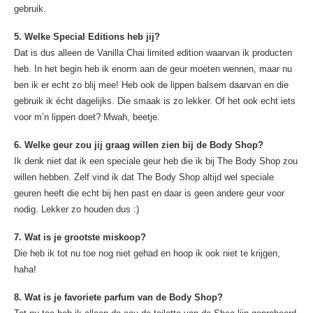
gebruik.
5. Welke Special Editions heb jij?
Dat is dus alleen de Vanilla Chai limited edition waarvan ik producten
heb. In het begin heb ik enorm aan de geur moeten wennen, maar nu
ben ik er echt zo blij mee! Heb ook de lippen balsem daarvan en die
gebruik ik écht dagelijks. Die smaak is zo lekker. Of het ook echt iets
voor m’n lippen doet? Mwah, beetje.
6. Welke geur zou jij graag willen zien bij de Body Shop?
Ik denk niet dat ik een speciale geur heb die ik bij The Body Shop zou
willen hebben. Zelf vind ik dat The Body Shop altijd wel speciale
geuren heeft die echt bij hen past en daar is geen andere geur voor
nodig. Lekker zo houden dus :)
7. Wat is je grootste miskoop?
Die heb ik tot nu toe nog niet gehad en hoop ik ook niet te krijgen,
haha!
8. Wat is je favoriete parfum van de Body Shop?