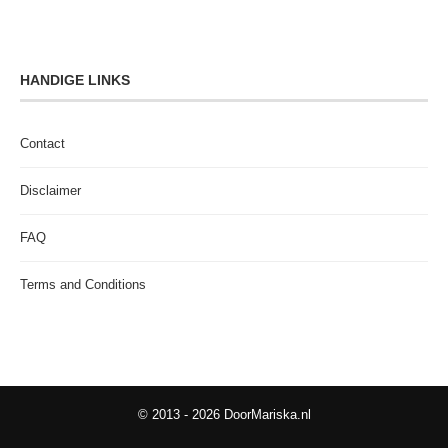
HANDIGE LINKS
Contact
Disclaimer
FAQ
Terms and Conditions
© 2013 - 2026 DoorMariska.nl