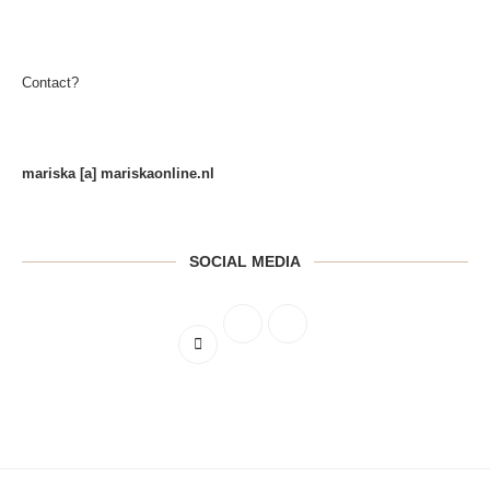
Contact?
mariska [a] mariskaonline.nl
SOCIAL MEDIA