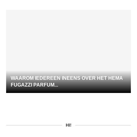
WAAROM IEDEREEN INEENS OVER HET HEMA
FUGAZZI PARFUM...
HI!