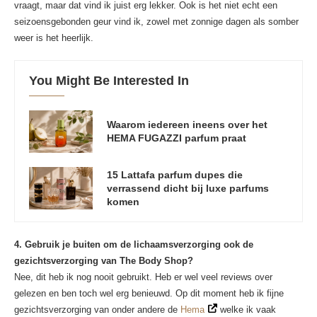
vraagt, maar dat vind ik juist erg lekker. Ook is het niet echt een
seizoensgebonden geur vind ik, zowel met zonnige dagen als somber
weer is het heerlijk.
You Might Be Interested In
Waarom iedereen ineens over het
HEMA FUGAZZI parfum praat
15 Lattafa parfum dupes die
verrassend dicht bij luxe parfums
komen
4. Gebruik je buiten om de lichaamsverzorging ook de
gezichtsverzorging van The Body Shop?
Nee, dit heb ik nog nooit gebruikt. Heb er wel veel reviews over
gelezen en ben toch wel erg benieuwd. Op dit moment heb ik fijne
gezichtsverzorging van onder andere de
Hema
welke ik vaak