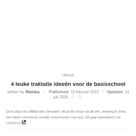
Lifestyle
4 leuke traktatie ideeën voor de basisschool
written by
Mariska
Published:
10 februari 2023
Updated:
24
juli 2026
Deze blog kan affiliate links bevatten. Als jij iets koopt via die link, ontvang ik soms
een kleine commissie (zonder extra kosten voor jou). Dit gaat automatisch via
LinkPizza
.