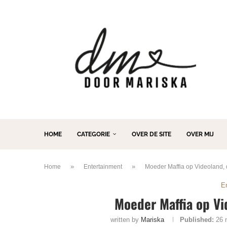
HOME
CATEGORIE
OVER DE SITE
OVER MIJ
»
»
Home
Entertainment
Moeder Maffia op Videoland, di
E
Moeder Maffia op Vid
written by
Mariska
Published:
26 