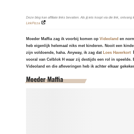
Deze blog kan affiliate links bevatten. Als jij iets koopt via die link, ontv
LinkPizza
.
Moeder Maffia zag ik voorbij komen op
Videoland
en norma
heb eigenlijk helemaal niks met kinderen. Nooit een kinde
zijn voldoende, haha. Anyway, ik zag dat
Loes Haverkort
vooral van Celblok H waar zij destijds een rol in speelde
Videoland en die afleveringen heb ik achter elkaar gekek
Moeder Maffia