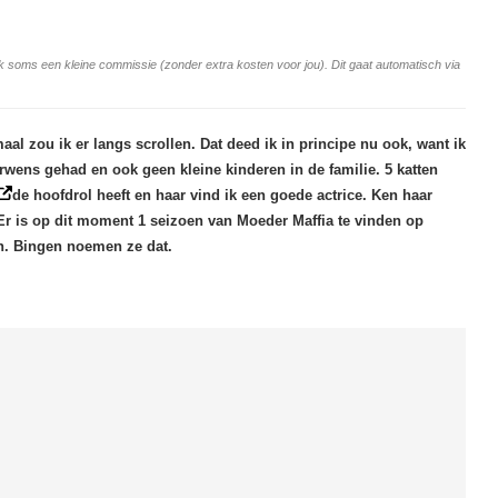
ang ik soms een kleine commissie (zonder extra kosten voor jou). Dit gaat automatisch via
al zou ik er langs scrollen. Dat deed ik in principe nu ook, want ik
rwens gehad en ook geen kleine kinderen in de familie. 5 katten
de hoofdrol heeft en haar vind ik een goede actrice. Ken haar
. Er is op dit moment 1 seizoen van Moeder Maffia te vinden op
en. Bingen noemen ze dat.