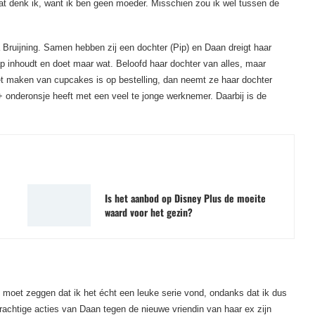
e dat denk ik, want ik ben geen moeder. Misschien zou ik wel tussen de
a Bruijning. Samen hebben zij een dochter (Pip) en Daan dreigt haar
p inhoudt en doet maar wat. Beloofd haar dochter van alles, maar
 het maken van cupcakes is op bestelling, dan neemt ze haar dochter
onderonsje heeft met een veel te jonge werknemer. Daarbij is de
.
Is het aanbod op Disney Plus de moeite
waard voor het gezin?
Ik moet zeggen dat ik het écht een leuke serie vond, ondanks dat ik dus
rachtige acties van Daan tegen de nieuwe vriendin van haar ex zijn