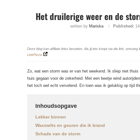
Het druilerige weer en de st
written by
Mariska
Published:
14
Deze blog kan affiliate links bevatten. Als jij iets koopt via die link, ontv
LinkPizza
.
Zo, wat een storm was er van het weekend. Ik sliep niet thui
huis gegaan voor de zekerheid. Met een beetje wind autorijden 
het toch wel echt vervelend. En toen was ik gelukkig op tijd 
Inhoudsopgave
Lekker binnen
Waxmelts en geuren die ik brand
Schade van de storm