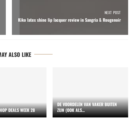
NEXT POST
Kiko latex shine lip lacquer review in Sangria & Rougenoir
AY ALSO LIKE
DE VOORDELEN VAN VAKER BUITEN
HOP DEALS WEEK 28
ZIJN (OOK ALS...