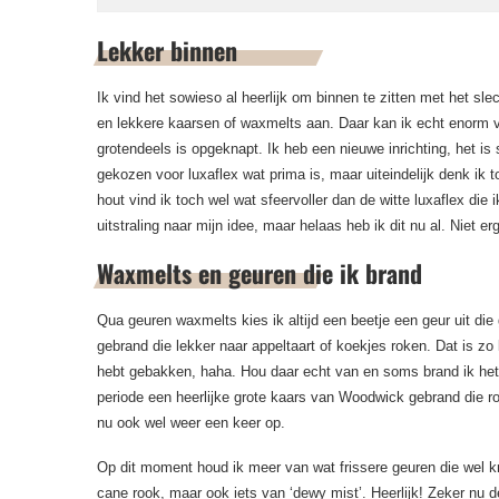
Lekker binnen
Ik vind het sowieso al heerlijk om binnen te zitten met het sle
en lekkere kaarsen of waxmelts aan. Daar kan ik echt enorm v
grotendeels is opgeknapt. Ik heb een nieuwe inrichting, het is 
gekozen voor luxaflex wat prima is, maar uiteindelijk denk ik 
hout vind ik toch wel wat sfeervoller dan de witte luxaflex di
uitstraling naar mijn idee, maar helaas heb ik dit nu al. Niet erg
Waxmelts en geuren die ik brand
Qua geuren waxmelts kies ik altijd een beetje een geur uit die
gebrand die lekker naar appeltaart of koekjes roken. Dat is zo l
hebt gebakken, haha. Hou daar echt van en soms brand ik het 
periode een heerlijke grote kaars van Woodwick gebrand die r
nu ook wel weer een keer op.
Op dit moment houd ik meer van wat frissere geuren die wel kr
cane rook, maar ook iets van ‘dewy mist’. Heerlijk! Zeker nu d