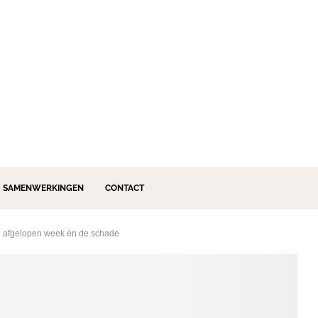
SAMENWERKINGEN
CONTACT
an afgelopen week én de schade