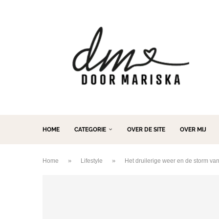
HOME
CATEGORIE
OVER DE SITE
OVER MIJ
»
»
Home
Lifestyle
Het druilerige weer en de storm v