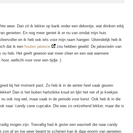
chte weer. Dan zit ik lekker op bank onder een dekentje, wat drinken erbij
an genieten. En nog meer geniet ik er nu van omdat mijn huis
sfeervoller en ik heb ook iets voor mijn raam hangen. Uiteindelijk heb ik
toch dat ik een
houten jaloezie
zou hebben gewild. De jaloezieën van
e ik nu heb. Het geeft gewoon wat meer sfeer en een wat warmere
 hoor, wellicht voor over een tijdje :)
 goed bij het moment past. Zo heb ik in de winter heel vaak geuren
ekker! Dan is het buiten hartstikke koud en lijkt het net of je koekjes
nu ook nog wel, maar vaak in de periode voor kerst. Ook heb ik in die
ook naar ‘candy cane cupcake. Die was zo ontzettend lekker, maar die is
uidig mogen zijn. Toevallig had ik gister een waxmelt die naar candy
e zon af en toe weer begint te schijnen kan ik daar enorm van genieten.