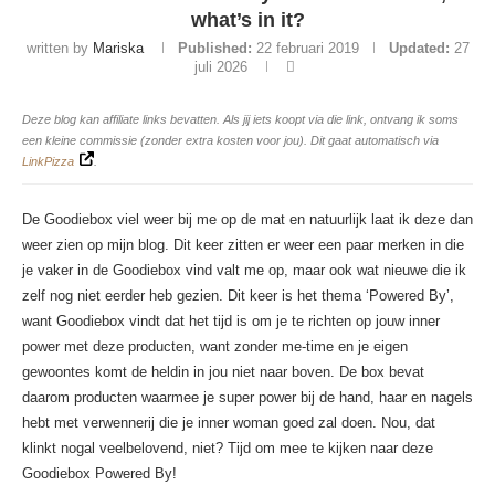
what’s in it?
written by
Mariska
Published:
22 februari 2019
Updated:
27
juli 2026
Deze blog kan affiliate links bevatten. Als jij iets koopt via die link, ontvang ik soms
een kleine commissie (zonder extra kosten voor jou). Dit gaat automatisch via
LinkPizza
.
De Goodiebox viel weer bij me op de mat en natuurlijk laat ik deze dan
weer zien op mijn blog. Dit keer zitten er weer een paar merken in die
je vaker in de Goodiebox vind valt me op, maar ook wat nieuwe die ik
zelf nog niet eerder heb gezien. Dit keer is het thema ‘Powered By’,
want Goodiebox vindt dat het tijd is om je te richten op jouw inner
power met deze producten, want zonder me-time en je eigen
gewoontes komt de heldin in jou niet naar boven. De box bevat
daarom producten waarmee je super power bij de hand, haar en nagels
hebt met verwennerij die je inner woman goed zal doen. Nou, dat
klinkt nogal veelbelovend, niet? Tijd om mee te kijken naar deze
Goodiebox Powered By!