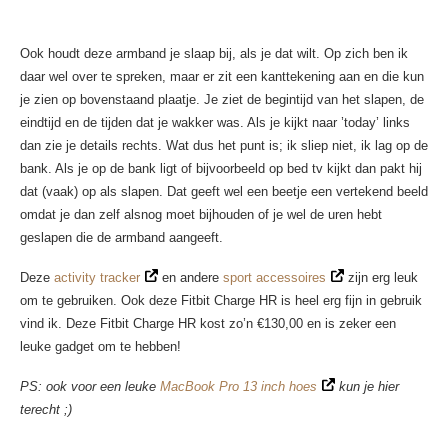
Ook houdt deze armband je slaap bij, als je dat wilt. Op zich ben ik
daar wel over te spreken, maar er zit een kanttekening aan en die kun
je zien op bovenstaand plaatje. Je ziet de begintijd van het slapen, de
eindtijd en de tijden dat je wakker was. Als je kijkt naar ’today’ links
dan zie je details rechts. Wat dus het punt is; ik sliep niet, ik lag op de
bank. Als je op de bank ligt of bijvoorbeeld op bed tv kijkt dan pakt hij
dat (vaak) op als slapen. Dat geeft wel een beetje een vertekend beeld
omdat je dan zelf alsnog moet bijhouden of je wel de uren hebt
geslapen die de armband aangeeft.
Deze
activity tracker
en andere
sport accessoires
zijn erg leuk
om te gebruiken. Ook deze Fitbit Charge HR is heel erg fijn in gebruik
vind ik. Deze Fitbit Charge HR kost zo’n €130,00 en is zeker een
leuke gadget om te hebben!
PS: ook voor een leuke
MacBook Pro 13 inch hoes
kun je hier
terecht ;)