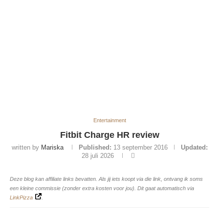
Entertainment
Fitbit Charge HR review
written by
Mariska
Published:
13 september 2016
Updated:
28 juli 2026
Deze blog kan affiliate links bevatten. Als jij iets koopt via die link, ontvang ik soms
een kleine commissie (zonder extra kosten voor jou). Dit gaat automatisch via
LinkPizza
.