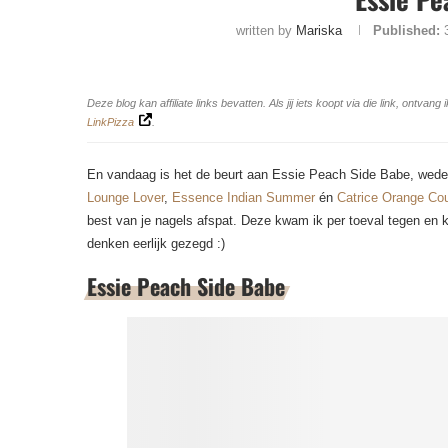
written by
Mariska
Published:
Deze blog kan affiliate links bevatten. Als jij iets koopt via die link, ontv
LinkPizza
.
En vandaag is het de beurt aan Essie Peach Side Babe, weder
Lounge Lover
,
Essence Indian Summer
én
Catrice Orange Co
best van je nagels afspat. Deze kwam ik per toeval tegen en 
denken eerlijk gezegd :)
Essie Peach Side Babe