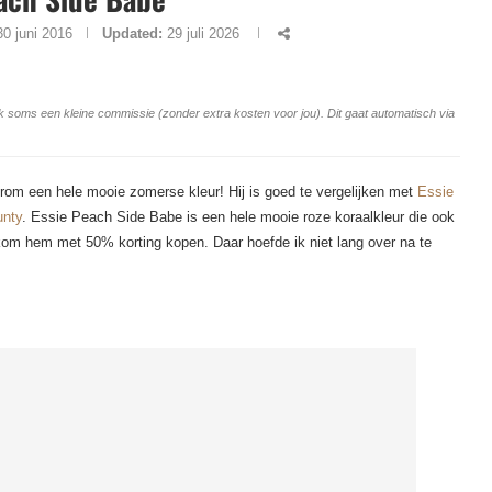
30 juni 2016
Updated:
29 juli 2026
ang ik soms een kleine commissie (zonder extra kosten voor jou). Dit gaat automatisch via
om een hele mooie zomerse kleur! Hij is goed te vergelijken met
Essie
unty
. Essie Peach Side Babe is een hele mooie roze koraalkleur die ook
kom hem met 50% korting kopen. Daar hoefde ik niet lang over na te