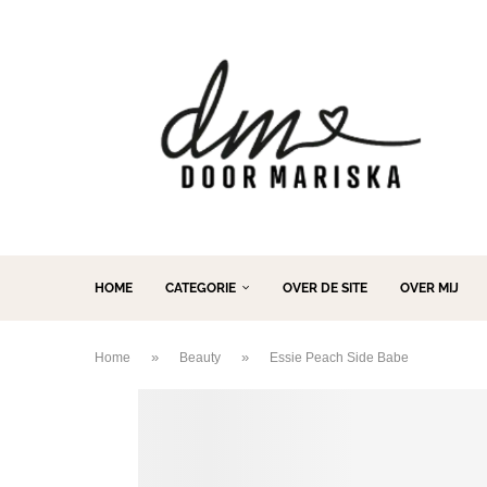
HOME
CATEGORIE
OVER DE SITE
OVER MIJ
»
»
Home
Beauty
Essie Peach Side Babe