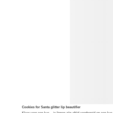
Cookies for Santa glitter lip beautifier
Klaar voor een kus – je lippen zijn altijd voorbereid op een kus 