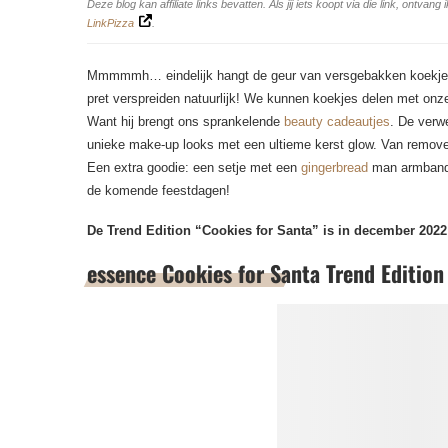
Deze blog kan affiliate links bevatten. Als jij iets koopt via die link, ontv
LinkPizza
.
Mmmmmh… eindelijk hangt de geur van versgebakken koekjes 
pret verspreiden natuurlijk! We kunnen koekjes delen met onz
Want hij brengt ons sprankelende
beauty cadeautjes
. De verw
unieke make-up looks met een ultieme kerst glow. Van remover 
Een extra goodie: een setje met een
gingerbread
man armband e
de komende feestdagen!
De Trend Edition “Cookies for Santa” is in december 2022 
essence Cookies for Santa Trend Edition