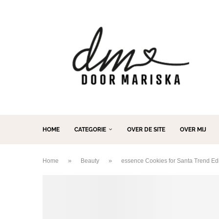
HOME
CATEGORIE
OVER DE SITE
OVER MIJ
»
»
Home
Beauty
essence Cookies for Santa Trend Edi