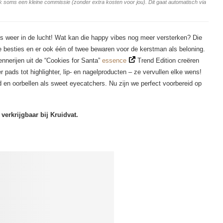
ang ik soms een kleine commissie (zonder extra kosten voor jou). Dit gaat automatisch via
weer in de lucht! Wat kan die happy vibes nog meer versterken? Die
e besties en er ook één of twee bewaren voor de kerstman als beloning.
ennerijen uit de “Cookies for Santa”
essence
Trend Edition creëren
pads tot highlighter, lip- en nagelproducten – ze vervullen elke wens!
n oorbellen als sweet eyecatchers. Nu zijn we perfect voorbereid op
verkrijgbaar bij Kruidvat.