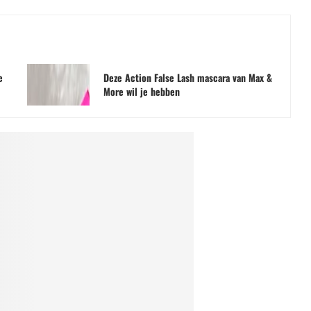
e
Deze Action False Lash mascara van Max &
More wil je hebben