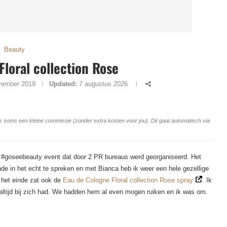
Beauty
Floral collection Rose
vember 2019
Updated:
7 augustus 2026
ang ik soms een kleine commissie (zonder extra kosten voor jou). Dit gaat automatisch via
t #goseebeauty event dat door 2 PR bureaus werd georganiseerd. Het
de in het echt te spreken en met Bianca heb ik weer een hele gezellige
 het einde zat ook de
Eau de Cologne Floral collection Rose spray
. Ik
altijd bij zich had. We hadden hem al even mogen ruiken en ik was om.