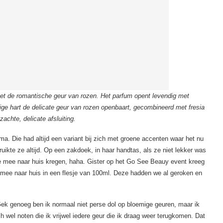
met de romantische geur van rozen. Het parfum opent levendig met
ige hart de delicate geur van rozen openbaart, gecombineerd met fresia
chte, delicate afsluiting.
a. Die had altijd een variant bij zich met groene accenten waar het nu
uikte ze altijd. Op een zakdoek, in haar handtas, als ze niet lekker was
sje mee naar huis kregen, haha. Gister op het Go See Beauy event kreeg
 mee naar huis in een flesje van 100ml. Deze hadden we al geroken en
ek genoeg ben ik normaal niet perse dol op bloemige geuren, maar ik
h wel noten die ik vrijwel iedere geur die ik draag weer terugkomen. Dat