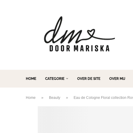
HOME
CATEGORIE
OVER DE SITE
OVER MIJ
»
»
Home
Beauty
Eau de Cologne Floral collection Ro