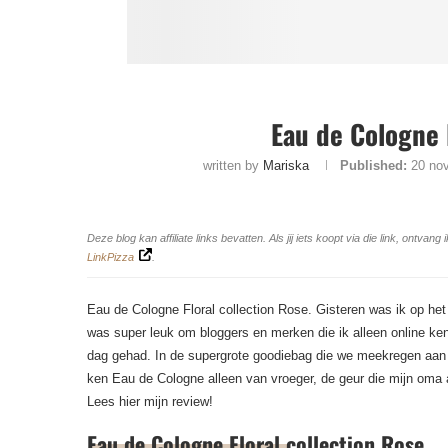
Eau de Cologne 
written by
Mariska
Published:
20 no
Deze blog kan affiliate links bevatten. Als jij iets koopt via die link, ontv
LinkPizza
.
Eau de Cologne Floral collection Rose. Gisteren was ik op he
was super leuk om bloggers en merken die ik alleen online ken
dag gehad. In de supergrote goodiebag die we meekregen aan
ken Eau de Cologne alleen van vroeger, de geur die mijn oma 
Lees hier mijn review!
Eau de Cologne Floral collection Rose