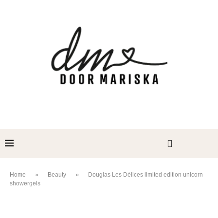
»
»
Home
Beauty
Douglas Les Délices limited edition unicorn
showergels