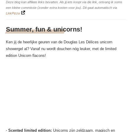
Deze blog kan affiliate links bevatten. Als jij iets koopt via die link, ontvang ik soms
een kleine commissie (zonder extra kosten voor jou). Dit gaat automatisch via
LinkPizza
.
Summer, fun & unicorns!
Ken jij de heerlijke geuren van de Douglas Les Délices unicorn
showergel al? Vanaf nu wordt douchen nóg leuker, met de limited
edition Unicorn flacons!
· Scented limited edition:
Unicorns zijn zeldzaam, magisch en