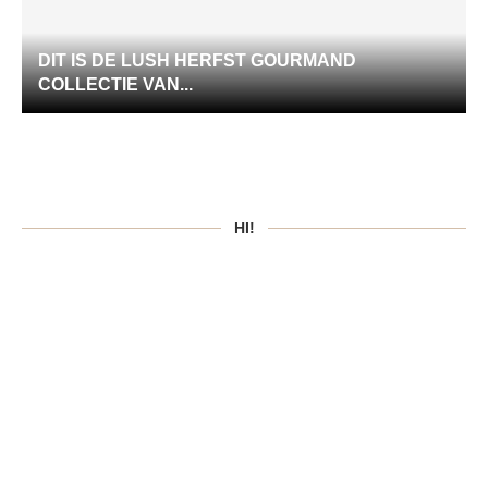
DIT IS DE LUSH HERFST GOURMAND
COLLECTIE VAN...
HI!