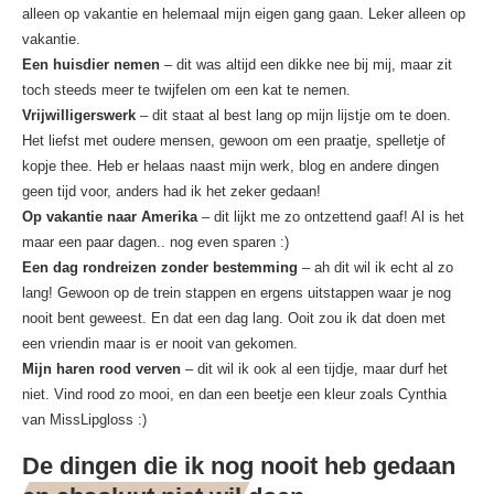
alleen op vakantie en helemaal mijn eigen gang gaan. Leker alleen op
vakantie.
Een huisdier nemen
– dit was altijd een dikke nee bij mij, maar zit
toch steeds meer te twijfelen om een kat te nemen.
Vrijwilligerswerk
– dit staat al best lang op mijn lijstje om te doen.
Het liefst met oudere mensen, gewoon om een praatje, spelletje of
kopje thee. Heb er helaas naast mijn werk, blog en andere dingen
geen tijd voor, anders had ik het zeker gedaan!
Op vakantie naar Amerika
– dit lijkt me zo ontzettend gaaf! Al is het
maar een paar dagen.. nog even sparen :)
Een dag rondreizen zonder bestemming
– ah dit wil ik echt al zo
lang! Gewoon op de trein stappen en ergens uitstappen waar je nog
nooit bent geweest. En dat een dag lang. Ooit zou ik dat doen met
een vriendin maar is er nooit van gekomen.
Mijn haren rood verven
– dit wil ik ook al een tijdje, maar durf het
niet. Vind rood zo mooi, en dan een beetje een kleur zoals Cynthia
van MissLipgloss :)
De dingen die ik nog nooit heb gedaan