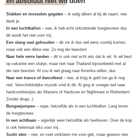
en absoluut niet wil doen
Slakken en mosselen gegeten
– ik walg alleen al bij de naam, nee
dank je.
In een luchtballon
– nee, ik heb echt ontzettende hoogtevrees dus
dit wordt het niet voor mij.
Een slang vast gehouden
– dit zie ik dus wel eens voorbij komen,
maar ook een dikke nee. Zo eng die beesten!
Naar hele verre landen
– dit is ook niet echt iets dat ik wil. Ik wil best
op vakantie een stukje, maar niet naar Thailand bijvoorbeeld met al
die rare beesten. Al zou ik wel graag naar Amerika willen, dus.
Naar een trance of dancefeest
– nee, al krijg ik geld toe ga ik nog
niet. Verschrikkelijke muziek vind ik dit. Al ging ik vroeger wel naar
hardcorefeestjes als Masters of Hardcore en Nightmare in Rotterdam!
Zonder drugs ;)
Bungeejumpen
– nope, hetzelfde als in een luchtballon. Lang leven
de hoogtevrees.
In een achtbaan
– eigenlijk weer hetzelfde als hierboven. Over de kop
is ook helemaal niks voor mij..
Sushi eten
– nee, en veel verklaren me voor gek, maar gewoon nee.