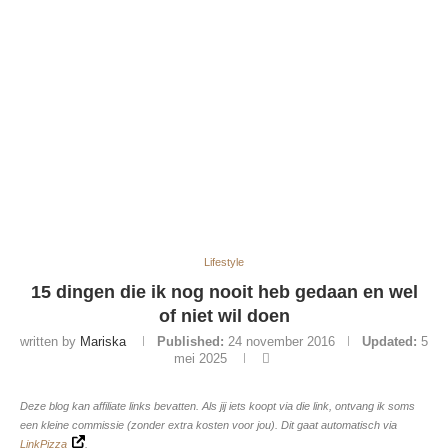
Lifestyle
15 dingen die ik nog nooit heb gedaan en wel
of niet wil doen
written by
Mariska
Published:
24 november 2016
Updated:
5
mei 2025
Deze blog kan affiliate links bevatten. Als jij iets koopt via die link, ontvang ik soms
een kleine commissie (zonder extra kosten voor jou). Dit gaat automatisch via
LinkPizza
.