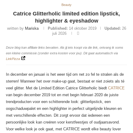
Beauty
Catrice Glitterholic limited edition lipstick,
highlighter & eyeshadow
written by
Mariska
Published:
14 oktober 2019
Updated:
26
juli 2026
Deze blog kan affiliate links bevatten. Als jij iets koopt via die link, ontvang ik soms
een kleine commissie (zonder extra kosten voor jou). Dit gaat automatisch via
LinkPizza
.
In december en januari is het weer tijd om net zo fel te stralen als de
sterren! Wanneer het over make-up gaat, bestaat er niet zoiets als té
veel glitter. Met de Limited Edition Catrice Glitterholic biedt
CATRICE
van begin december 2019 tot en met begin februari 2020 de juiste
trendproducten voor een schitterende look: glitterlipstick, een
oogschaduwpalet en een highlighter in perfect uitgelijnde kleuren en
met verschillende effecten. Dit zorgt ervoor dat iedereen een
persoonlijke look kan creëren voor kerstfeestjes of oudjaarsavond.
Voor welke look je ook gaat, met CATRICE wordt elke beauty lover