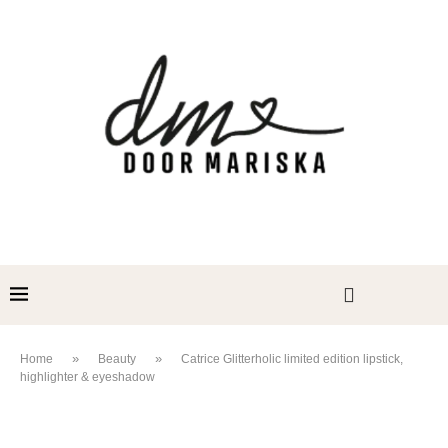
»
»
Home
Beauty
Catrice Glitterholic limited edition lipstick,
highlighter & eyeshadow