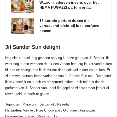
Waarom iedereen ineens over het
HEMA FUGAZZI parfum praat
15 Lattafa parfum dupes die
verrassend dicht bij luxe parfums
komen
Jil Sander Sun delight
Nog niet zo heel lang geleden ontving ik deze geur van Jil Sander. Ik
weet nog in een verleden dat ik een variant heel erg lekker vond ruiken
bij een ex collega dus ik dacht dat deze ook wel lekker zou ruiken. Er
zijn zoveel verschillende varianten van
Jil Sander Sun
ook. Deze vind
ik ook heerlijk en is ook zo ontzettend lekker. Leuk feitje is dat de
parfums van Jil Sander vaak heel fijn geprijsd zijn waardoor je niet al
teveel geld uit hoeft te geven.
Topnoten
: Maracuja , Bergamot , Reseda
Hartnoten
: Vanille , Pure Chocolade , Orchidee , Frangipani
Basisnoten
: Ceder , Muskus , Hout