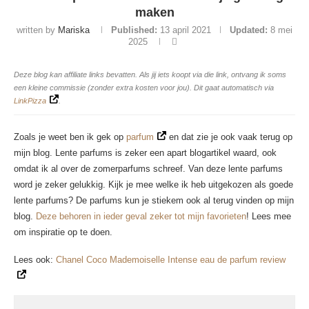
maken
written by
Mariska
Published:
13 april 2021
Updated:
8 mei
2025
Deze blog kan affiliate links bevatten. Als jij iets koopt via die link, ontvang ik soms
een kleine commissie (zonder extra kosten voor jou). Dit gaat automatisch via
LinkPizza
.
Zoals je weet ben ik gek op
parfum
en dat zie je ook vaak terug op
mijn blog. Lente parfums is zeker een apart blogartikel waard, ook
omdat ik al over de zomerparfums schreef. Van deze lente parfums
word je zeker gelukkig. Kijk je mee welke ik heb uitgekozen als goede
lente parfums? De parfums kun je stiekem ook al terug vinden op mijn
blog.
Deze behoren in ieder geval zeker tot mijn favorieten
! Lees mee
om inspiratie op te doen.
Lees ook:
Chanel Coco Mademoiselle Intense eau de parfum review