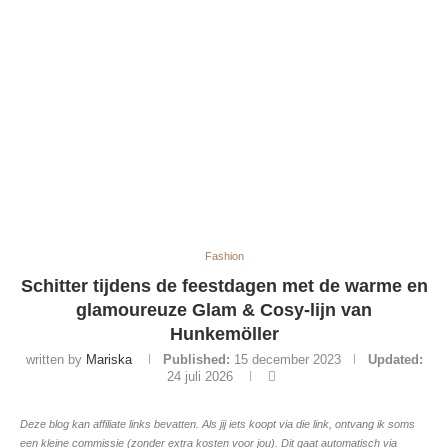
Fashion
Schitter tijdens de feestdagen met de warme en
glamoureuze Glam & Cosy-lijn van
Hunkemöller
written by
Mariska
Published:
15 december 2023
Updated:
24 juli 2026
Deze blog kan affiliate links bevatten. Als jij iets koopt via die link, ontvang ik soms
een kleine commissie (zonder extra kosten voor jou). Dit gaat automatisch via