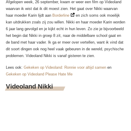
Afgelopen week, 26 september, kwam er weer een film op Videoland
waarvan ik wist dat ik dit moest zien. Het gaat over Nikki waarvan
haar moeder Karin lijdt aan
Borderline
en zich soms ook moeilijk
kan uitdrukken zoals zij zou willen. Nikki en haar moeder Karin worden
6 jaar lang gevolgd en je kijkt echt in hun leven. Zo zie je bijvoorbeeld
het begin dat Nikki in groep 8 zit, naar de middelbare school gaat en
de band met haar vader. Ik ga er meer over vertellen, want ik vind dat
dit soort dingen ook nog heel vaak gebeuren in de wereld, psychische
problemen. Videoland Nikki is vanaf gisteren te zien.
Lees ook:
Gekeken op Videoland: Ronnie voor altijd samen
en
Gekeken op Videoland Please Hate Me
Videoland Nikki