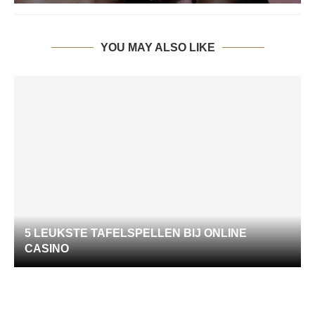
YOU MAY ALSO LIKE
5 LEUKSTE TAFELSPELLEN BIJ ONLINE
CASINO