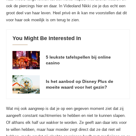
ook de piercings hier en daar. In Videoland Nikki zie je dus echt een
groot deel van haar leven. Heel privé en ik kan me voorstellen dat dit
voor haar ook moeilijk is om terug te zien.
You Might Be Interested In
5 leukste tafelspellen bij online
casino
Is het aanbod op Disney Plus de
moeite waard voor het gezin?
Wat mij ook aangreep is dat je op een gegeven moment ziet dat zij
aangeeft constant nachtmerries te hebben en niet te kunnen slapen.
Of althans elk half uur wakker te worden. Ze geeft aan daar iets voor
te willen hebben, maar haar moeder zegt direct dat ze dat niet wil