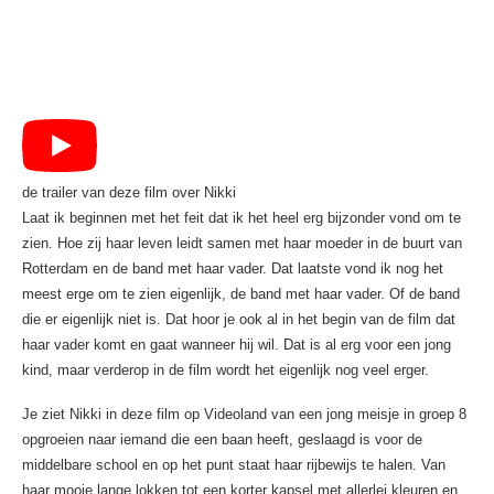
de trailer van deze film over Nikki
Laat ik beginnen met het feit dat ik het heel erg bijzonder vond om te
zien. Hoe zij haar leven leidt samen met haar moeder in de buurt van
Rotterdam en de band met haar vader. Dat laatste vond ik nog het
meest erge om te zien eigenlijk, de band met haar vader. Of de band
die er eigenlijk niet is. Dat hoor je ook al in het begin van de film dat
haar vader komt en gaat wanneer hij wil. Dat is al erg voor een jong
kind, maar verderop in de film wordt het eigenlijk nog veel erger.
Je ziet Nikki in deze film op Videoland van een jong meisje in groep 8
opgroeien naar iemand die een baan heeft, geslaagd is voor de
middelbare school en op het punt staat haar rijbewijs te halen. Van
haar mooie lange lokken tot een korter kapsel met allerlei kleuren en