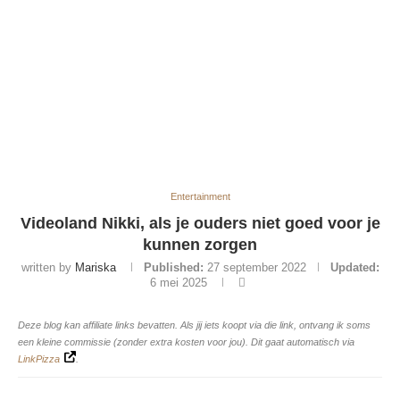
Entertainment
Videoland Nikki, als je ouders niet goed voor je
kunnen zorgen
written by
Mariska
Published:
27 september 2022
Updated:
6 mei 2025
Deze blog kan affiliate links bevatten. Als jij iets koopt via die link, ontvang ik soms
een kleine commissie (zonder extra kosten voor jou). Dit gaat automatisch via
LinkPizza
.