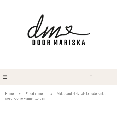
»
»
Home
Entertainment
Videoland Nikki, als je ouders niet
goed voor je kunnen zorgen